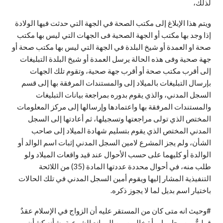
لذلك،
ويتم هذا الإبلاغ إلى مكتب الصحة في الجهة التي حدثت فيها الولادة
إذا وجد بها مكتب أو الجهة الصحية فى الجهات التي ليس بها مكتب
صحة او العمدة أو شيخ البلدة في الجهة التي ليس بها مكتب صحة أو
جهة صحية وفى هذه الحالة يرسل العمدة أو شيخ البلدة التبليغات
إلى أقرب مكتب صحة أو أقرب جهة صحية، وتقوم تلك الجهات
بإرسال التبليغات بالميلاد إلى والمستندات المرفقة بها إلى قسم
السجل المدني، والذي يقوم بدوره بمراجعة بيانات التبليغات
والمستندات المرفقة بها واعتمادها وإرسالها إلى مركز المعلومات
المختص الذي تولى مراجعتها وتسجيلها، ثم أعادتها إلى السجل
المدني المختص الذي يقوم بتسليم شهادة الميلاد إلى صاحب
الشأن، ولم يجز المشرع لامين السجل المدني إثبات اسم الوالد أو
الوالدة أو كليهما على حسب الأحوال عند قيد واقعات الميلاد ولو
طلب منه، في أحوال محددة عددتها المادة (35) من اللائحة
التنفيذية المشار إليها ويقوم أمين السجل المدني في تلك الحالات
باختيار اسم بديل لما لا يجوز ذكره.
#وحيث انه متى كان من المستقر عليه أن الزواج في الإسلام عقدٌ
قوليٌّ بين رجل وامرأة خاليين من الموانع الشرعية، شأنه كشأن