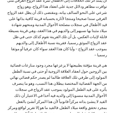
أن يمتد اثر تلك الخلافات إلى الأطفال ثمرة عقد الزوج العرفي متى
توافرت مظاهر ودلائل جدية على انعقاد هذا الزواج، وهو زواج
شرعي على النحو السالف بيانه، ومقتضى ذلك أن يظل عقد الزواج
العرفي سندا صحيحا ومنتجا لأثاره بحسبانه قرينة كافية بذاتها على
قيد الأطفال في سجلات مصلحة الأحوال المدنية ومنحهم شهادة
ميلاد مثبتا بها نسبهم إلى والديهم في هذا العقد، وهي قرينة بسيطة
قابلة لإثبات العكس، بل أن تلك القرينة تقوم كذلك حتى في ظل
عقد الزواج الموثق رسميا، فقرينة نسبة الأطفال إلى والديهم
بموجب عقد الزواج – وآيا كان هذا العقد سواء كان عرفيا أو موثقا
رسميا –
هي قرينة مؤقتة بطبيعتها لا يزعزعها مجرد وجود منازعات قضائية
بين الزوجين حول انعقاد العلاقة الزوجية أو حتى في نسبة الطفل
المولود إلى طرفي تلك العلاقة طالما لم يصدر حكم قضائي نهائي
من الجهة القضائية المختصة ببطلان هذا النسب، وهو ما ينصرف
بأثره على قيد الطفل المولود بموجب عقد الزواج في سجلات
الأحوال المدنية منسوبا إلى والديه فيه أخذا في الاعتبار أن ذلك
القيد لا ينشئ بذاته مركزاً قانونياً لأن هذا المركز أنشئ بالفعل
بمجرد تحقق واقعة ميلاد الطفل, فالقيد ما هو إلا تقرير لواقع ومركز