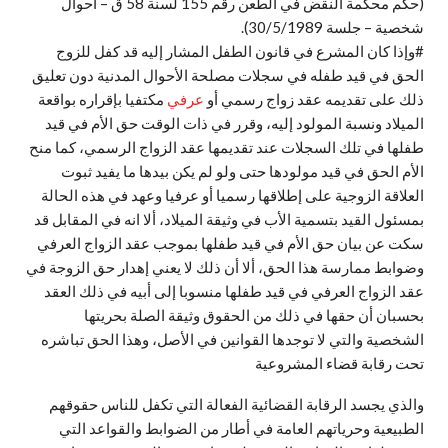
(حكم محكمة النقض في الطعن رقم 155 لسنة 58 ق – أحوال
شخصية – جلسة 30/5/1989).
#وإذا كان المشرع في قانون الطفل المشار إليه قد كفل للزوج
الحق في قيد طفله في سجلات مصلحة الأحوال المدنية دون تعليق
ذلك على تقديمه عقد زواج رسمي أو
عرفي
مكتفيا بإقراره بواقعة
الميلاد ونسبة المولود إليه، وقرر في ذات الوقت حق الأم في قيد
طفلها في تلك السجلات عند تقديمها عقد الزواج الرسمي، كما منح
الأم الحق في قيد مولودها حتى ولو لم يكن بيدها ما يفيد ثبوت
العلاقة الزوجية على إطلاقها رسميا أو عرفيا وعهد في هذه الحالة
بمسئول القيد بتسمية الأب في وثيقة الميلاد، ألا انه في المقابل قد
سكت عن بيان حق الأم في قيد طفلها بموجب عقد الزواج العرفي
وضوابط ممارسة هذا الحق، ألا أن ذلك لا يعني إهدار حق الزوجة في
عقد الزواج العرفي في قيد طفلها منسوبا إلى أبيه في ذلك العقد
بحسبان أن حقها في ذلك من الحقوق وثيقة الصلة بحريتها
الشخصية والتي لا توجدها القوانين في الأصل، وهذا الحق تباشره
تحت رقابة قضاء المشروعية
والذي يجسد الرقابة القضائية الفعالة التي تكفل للناس حقوقهم
الطبيعية وحرياتهم العامة في أطار من الضوابط والقواعد التي