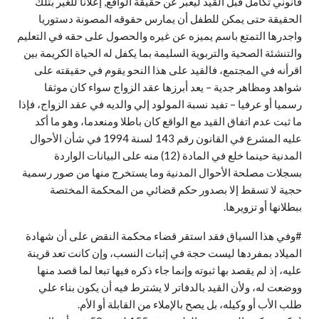
قانوني تكامل قبل القيد ليعبر عن حقيقة الواقع, إعلاناً للغير بتلك
الحقيقة حتى يمكن للطفل أن يمارس حقوقه المصونة دستوريا
واجدرها التمتع باسم يميزه عن غيره والحصول على حقه في التعليم
والتنشئة الصحية والتربوية السليمة بما يكفل له الحياة الكريمة بين
اقرأنه في المجتمع، فالقيد على هذا النحو يقوم في حقيقته على
شواهد ومظاهر جدية – يعد أبرزها عقد الزواج سواء كان موثقا
رسميا أو عرفيا – تفيد نسبة المولود إلي والديه في عقد الزواج، فإذا
ما ثبت عدم اتفاق القيد مع الواقع كان باطلا ومنعدما، وهو ما أكد
عليه المشرع في القانون رقم 143 لسنة 1994 في شأن الأحوال
المدنية حينما خلع في المادة (12) منه على البيانات الواردة
بسجلات مصلحة الأحوال المدنية وما يستخرج منها من صور رسمية
حجية لا تسقط إلا بصدور حكم قضائي من المحكمة المختصة
ببطلانها أو تزويرها.
#وفي هذا السياق فقد استقر قضاء محكمة النقض على أن شهادة
الميلاد بمفردها ليست حجة في إثبات النسب، وإن كانت تعد قرينة
عليه، إذ لم يقصد بها ثبوته وإنما جاء ذكره فيها تبعا لما قصد منها
ووضعت له، ولأن القيد بالدفاتر لا يشترط فيه أن يكون بناء علي
طلب الأب أو وكيله، بل يصح بالإملاء من القابلة أو الأم.