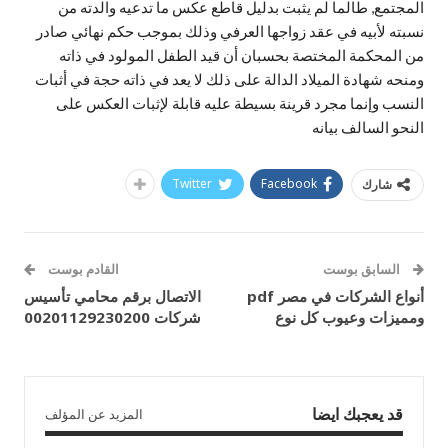
المجتمع, طالما لم يثبت بدليل قاطع عكس ما تدعيه والدته من
نسبته لأبيه في عقد زواجها العرفي وذلك بموجب حكم نهائي صادر
من المحكمة المختصة بحسبان أن قيد الطفل المولود في ذاته
ومنحه شهادة الميلاد الدالة على ذلك لا يعد في ذاته حجة في أثبات
النسب وإنما مجرد قرينة بسيطة عليه قابلة لإثبات العكس على
النحو السالف بيانه
Twitter
Facebook
شارك
السابق بوست
القادم بوست
أنواع الشركات في مصر pdf
الاتصال برقم محامي تأسيس
ومميزات وعيوب كل نوع
شركات 00201129230200
قد يعجبك ايضا
المزيد عن المؤلف