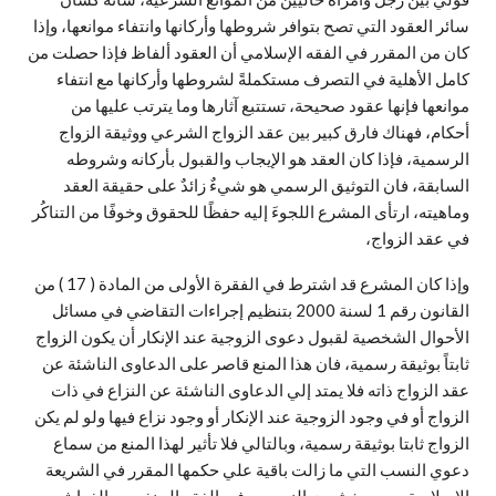
سائر العقود التي تصح بتوافر شروطها وأركانها وانتفاء موانعها، وإذا
كان من المقرر في الفقه الإسلامي أن العقود ألفاظ فإذا حصلت من
كامل الأهلية في التصرف مستكملةً لشروطها وأركانها مع انتفاء
موانعها فإنها عقود صحيحة، تستتبع آثارها وما يترتب عليها من
أحكام، فهناك فارق كبير بين عقد الزواج الشرعي ووثيقة الزواج
الرسمية، فإذا كان العقد هو الإيجاب والقبول بأركانه وشروطه
السابقة، فان التوثيق الرسمي هو شيءٌ زائدٌ على حقيقة العقد
وماهيته، ارتأى المشرع اللجوءَ إليه حفظًا للحقوق وخوفًا من التناكُر
في عقد الزواج،
وإذا كان المشرع قد اشترط في الفقرة الأولى من المادة ( 17 ) من
القانون رقم 1 لسنة 2000 بتنظيم إجراءات التقاضي في مسائل
الأحوال الشخصية لقبول دعوى الزوجية عند الإنكار أن يكون الزواج
ثابتاً بوثيقة رسمية، فان هذا المنع قاصر على الدعاوى الناشئة عن
عقد الزواج ذاته فلا يمتد إلي الدعاوى الناشئة عن النزاع في ذات
الزواج أو في وجود الزوجية عند الإنكار أو وجود نزاع فيها ولو لم يكن
الزواج ثابتا بوثيقة رسمية، وبالتالي فلا تأثير لهذا المنع من سماع
دعوي النسب التي ما زالت باقية علي حكمها المقرر في الشريعة
الإسلامية من حيث ثبوت النسب – في الفقه الحنفي – بالفراش