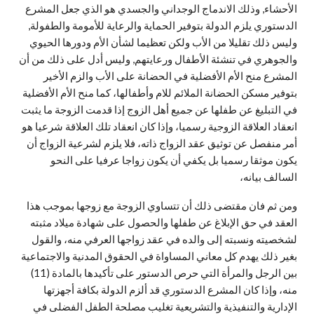
الأحشاء, وذلك الاندماج الوجداني والجسدي هو الذي جعل المشرع
الدستوري يلزم الدولة بتوفير الحماية والرعاية للأمومة والطفولة,
وليس ذلك تقليلا من الأب ولكن تعظيما لشأن الأم ودورها الحيوي
والجوهري في تنشئة الأطفال ورعايتهم, وليس أدل على ذلك من أن
المشرع منح الأم الأفضلية في الحضانة على الأب والزم الأخير
بتوفير مسكن الحضانة الملائم للام وأطفالها، كما منح الأم الأفضلية
في التبليغ عن طفلها عن جميع أهل الزوج إذا قدمت الزوجة ما يثبت
انعقاد العلاقة الزوجية رسميا، وإذا كان انعقاد تلك العلاقة شرعيا هو
أمر منفصل عن توثيق عقد الزواج ذاته، فلا يلزم لشرعية الزواج أن
يكون موثقا رسميا بل يكفي أن يكون زواجا عرفيا على النحو
السالف بيانه،
ومن ثم فان مقتضى ذلك أن تتساوي الزوجة مع زوجها بموجب هذا
العقد في حق الإبلاغ عن طفلها والحصول على شهادة ميلاد مثبته
لشخصيته ونسبته إلى والده في عقد زواجها العرفي منه، والقول
بغير ذلك يهدم كل معاني المساواة في الحقوق المدنية والاجتماعية
بين الرجل والمرأة التي حرص الدستور على تأكيدها بالمادة (11)
منه، وإذا كان المشرع الدستوري قد ألزم الدولة بكافة أجهزتها
الإدارية والتنفيذية والتشريعية تغليب مصلحة الطفل الفضلى في