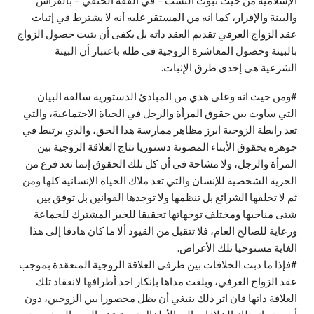
والبينة والإقرار، كما انه من المستقر عليه أنه لا يشترط في إثبات
عقد الزواج العرفي تقديم العقد ذاته بل يكفى أن يثبت حصول الزواج
بالبينة وحصول المعاشرة الزوجية في ظله باعتبار أن البينة
الشرعية هي إحدى طرق الإثبات.
#ومن حيث انه وعلى هدي من المبادئ الدستورية سالفة البيان
التي ساوت بين حقوق المرأة والرجل في الحياة الاجتماعية، والتي
تعد رابطة الزوجية ابرز مظاهر ممارسة هذا الحق، والذي يرتبط في
جوهره بحقوق الأبناء المصونة دستوريا نتاج العلاقة الزوجية بين
المرأة والرجل، ولا مشاحة في أن كل تلك الحقوق إنما تعد فرع من
الحرية الشخصية للإنسان والتي تعد ملاك الحياة الإنسانية كلها ومن
ثم لا تخلقها الشرائع بل تنظمها ولا توجدها القوانين بل توفق بين
شتى مناحيها ومختلف توجهاتها تحقيقا للخير المشترك للجماعة
ورعاية للصالح العام، فلا تتقبل من القيود ألا ما كان هادفا إلى هذا
الغاية مستوحيا تلك الأغراض.
#فإذا ما دبت الخلافات بين طرفي العلاقة الزوجية المنعقدة بموجب
عقد الزواج العرفي، وبلغت مداها بإنكار احد أطرافها لانعقاد تلك
العلاقة ذاتها فان اثر ذلك ينبغي أن يظل محصورا بين الزوجين، دون