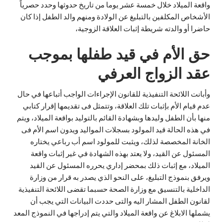
واقعة الميلاد خلال خمسة عشر يوما من تاريخ حدوثها وحدد حصرياً
الأشخاص المكلفين بالتبليغ عن الولادة ومنهم والد الطفل إذا كان
حاضرا أو والدته شريطة إثبات العلاقة الزوجية،
حق الأم في قيد طفلها بموجب
عقد الزواج العرفي
وأبانت اللائحة التنفيذية للقانون الإجراءات الواجب أتباعها في حال
عدم قيام الأم بإثبات تلك العلاقة، وتتمثل فى تقديمها إقرار كتابي
منها بأن الطفل وليدها وبشهادة القائم بالتوليد بواقعة الميلاد، ويتم
في هذه الحالة قيد المولود بسجلات المواليد ويدون اسم الأم فى
الخانة المخصصة لذلك، ويثبت للمولود اسم أب رباعي يختاره
المسئول عن القيد، ولا يعتد بهذه الشهادة في غير إثبات واقعة
الميلاد، مع إثبات ذلك بمحضر إداري يحرره المسئول عن القيد
ويرفق بنموذج التبليغ، على النحو الذي يصدر به قرار من وزارة
الداخلية بالتنسيق مع وزارة الصحة حسبما تقضى اللائحة التنفيذية
لقانون الطفل المشار اليه والتى حددت البيانات التي يجب أن
يشملها الابلاغ عن واقعة الميلاد والتي يتم إدراجها في النموذج المعد