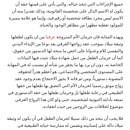
جميع الإجراءات التي تتخذ حياله، والتي يأتي على قمتها حقه أن
يكون له الاسم الدال على شخصيته القانونية، وذلك تقديرا منه أن
الاسم ليس مجرد بطاقة شخصية أو رقم قيد، وإنما هو علامة مميزة
للمولود تعطيه مظهرا من مظاهر الوجود والحياة,
وبهذه المثابة فان حرمان الأم المتزوجة
عرفيا
من ان يكون لطفلها
وثيقة ميلاد بموجب عقد زواجها العرفي يعد نوعا من الإيذاء البدني
والنفسي للام وعدوانا على اخص ما منحه لها الدستور من حقوق،
كما أن حرمان الطفل من حمل شهادة ميلاد تثبت فيها البيانات
الخاصة به، دون ان يرد بها ما يحقر من شأنه أو يتسبب له في المهانة
على المستوى الشخصي والاجتماعي، هو أعظم هدراً لحقوقه
المصونة دستورياً، ومن ثم فانه لا يجوز الاحتجاج بعدم وجود عقد
زواج موثق رسميا لحرمان الأم التي التصق بها طفلها من حقها
الطبيعي في رعاية طفلها بل وحرمان طفلها من حقه الدستوري في
تمتعه بأدلته الثبوتية لشخصيته, حتى ولو كان هذا الزواج العرفي
موضوع لخلافات بين الزوجين من حيث انعقاده،
فلا يجب أن يتخذ من ذلك سبيلا لحرمان الطفل في أن يكون له وثيقة
ميلاد دالة على إنسانيته وتضمن له ممارسة حياته الطبيعية في