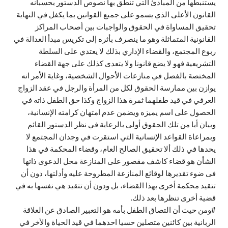
يستنبطها من المبادئ التي تنطق بها نصوص الدستور بحسبانه
القانون الأعلى الذي يسمو على جميع القوانين بما يكفل في النهاية
تحقيق المساواة في الحقوق والواجبات بين أصحاب المراكز
القانونية المتماثلة وهو ما ينصرف بأثره إلى تكريس مبدأ العدالة في
ربوع المجتمع، والقضاء الإداري بذلك لا يعتدي على السلطة
التشريعية فهو لا يضع قانونا ولا يتعدى كذلك على جهة القضاء
المختصة بالفصل في منازعات الأحوال الشخصية، وغاية الأمر انه
يوازن بين ممارسة الحقوق لكل من المرأة والرجل في عقد الزواج
العرفي في قيد طفلهما ثمرة هذا الزواج وكذا حق الطفل ذاته في
الحصول على اسم يميزه ويضمن عدم امتهان كرامته الإنسانية،
وبيان أيا من تلك الحقوق أولى بالرعاية في نظر الدستور القائم
وبمراعاة القواعد الإنسانية التي استقرت في وجدان المجتمع لا
يحدها في ذلك ألا تحقيق الصالح العام، وقضاء المحكمة في هذا
الشأن هو قضاء كاشف مقصور على المنازعة محل الدعوى ذاتها
فى ضوء تقديرها لوقائع المنازعة المطروحة عليه وأدلتها، دون أن
تتقيد محكمة أخرى بهذا القضاء، بل ودون أن تتقيد هي نفسها به في
قضية أخرى تنظرها بعد ذلك.
#ومن حيث أن التصاق الطفل بأمه هو التعبير الصادق عن العلاقة
الربانية بين كائنين متصلين حسيا احدهما في قيد الحياة والأخر في