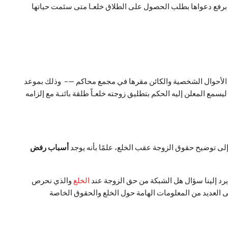
جوز للزوجة أن تقوم برفع دعواها بطلب الحصول على الطلاق خلعـا متى سئمت حياتها
ل الأحوال الشخصية والكائن مقرها في مجمع محاكم —– وذلك بموعد
سمع المعلن إليه الحكم بتطليق زوجته خلعـاً طلقة بائنـة مع إلزامه
ى توضيح حقوق الزوجة عقب الخلع، علمًا بأنه يوجد
أسباب رفض
يرد إلينا سؤال هل الشبكة من حق الزوجة عند
الخلع
والذي نحرص
 ترد إلينا من خلال التعرف على قانون الخلع الجديد 2020، بالإضافة إلى التعرف على العديد من المعلومات الهامة حول الخلع والحقوق الخاصة