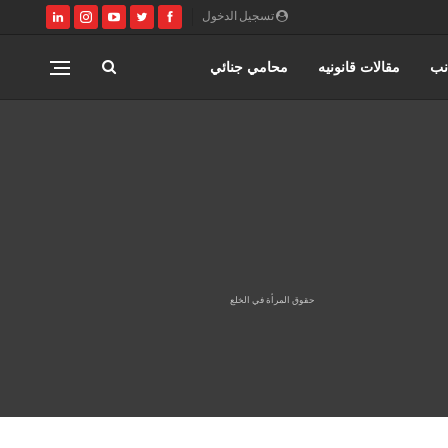
تسجيل الدخول
نب
مقالات قانونيه
محامي جنائي
مصر
كتابة وتوثيق عقود زواج عرفي
ري
القانون المصري
محامي مدني
حقوق المرأة في الخلع