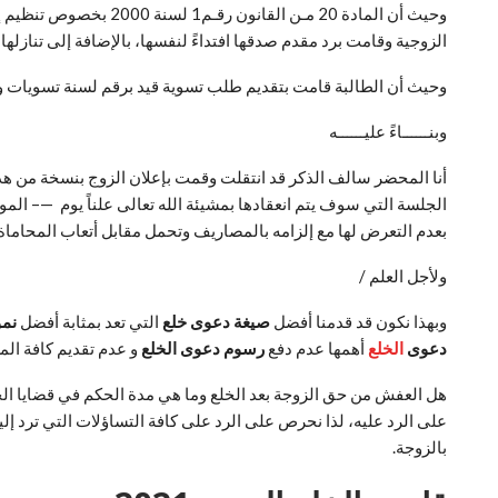
وحيث أن المادة 20 مـ
الزوجية وقامت برد مقدم صدقها افتداءً لنفسها، بالإضافة إلى تنازلها 
وحيث أن الطالبة قامت بتقديم طلب تسوية قيد برقم لسنة تسويات ولم
وبنــــــاءً عليــــــه
أنا المحضر سالف الذكر قد انتقلت وقمت بإعلان الزوج بنسخة من ه
الجلسة التي سوف يتم انعقادها بمشيئة الله تعالى علناً يوم —– المو
بعدم التعرض لها مع إلزامه بالمصاريف وتحمل مقابل أتعاب المحاماة
ولأجل العلم /
وبهذا نكون قد قدمنا أفضل
صيغة دعوى خلع
التي تعد بمثابة أفضل
نمو
دعوى
الخلع
أهمها عدم دفع
رسوم دعوى الخلع
و عدم تقديم كافة الم
هل العفش من حق الزوجة بعد الخلع وما هي مدة الحكم في قضايا الخل
بالزوجة.