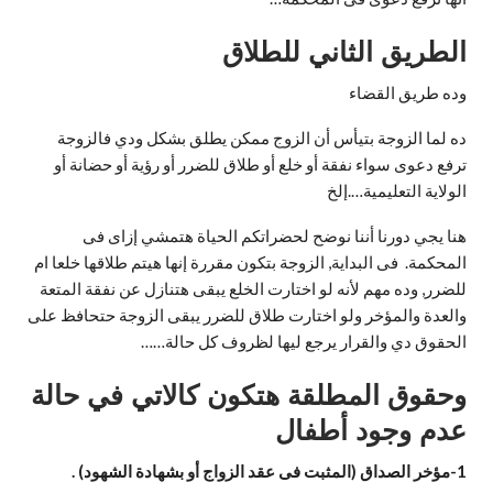
الطريق الثاني للطلاق
وده طريق القضاء
ده لما الزوجة بتيأس أن الزوج ممكن يطلق بشكل ودي فالزوجة
ترفع دعوى سواء نفقة أو خلع أو طلاق للضرر أو رؤية أو حضانة أو
الولاية التعليمية….إلخ
هنا يجي دورنا أننا نوضح لحضراتكم الحياة هتمشي إزاى فى
المحكمة. فى البداية, الزوجة بتكون مقررة إنها هيتم طلاقها خلعا ام
للضرر, وده مهم لأنه لو اختارت الخلع يبقى هتنازل عن نفقة المتعة
والعدة والمؤخر ولو اختارت طلاق للضرر يبقى الزوجة حتحافظ على
الحقوق دي والقرار يرجع ليها لظروف كل حالة……
وحقوق المطلقة هتكون كالاتي في حالة
عدم وجود أطفال
1-
مؤخر الصداق (المثبت فى عقد الزواج أو بشهادة الشهود
) .