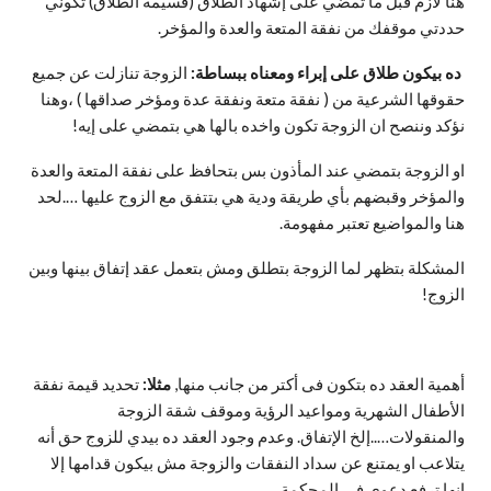
هنا لازم قبل ما تمضي على إشهاد الطلاق (قسيمة الطلاق) تكوني
حددتي موقفك من نفقة المتعة والعدة والمؤخر.
ده بيكون طلاق على
إبراء
ومعناه ببساطة:
الزوجة تنازلت عن جميع
حقوقها الشرعية من ( نفقة متعة ونفقة عدة ومؤخر صداقها ) ،وهنا
نؤكد وننصح ان الزوجة تكون واخده بالها هي بتمضي على إيه!
او الزوجة بتمضي عند المأذون بس بتحافظ على نفقة المتعة والعدة
والمؤخر وقبضهم بأي طريقة ودية هي بتتفق مع الزوج عليها ….لحد
هنا والمواضيع تعتبر مفهومة.
المشكلة بتظهر لما الزوجة بتطلق ومش بتعمل عقد إتفاق بينها وبين
الزوج!
أهمية العقد ده بتكون فى أكتر من جانب منها,
مثلا:
تحديد قيمة نفقة
الأطفال الشهرية ومواعيد الرؤية وموقف شقة الزوجة
والمنقولات…..إلخ الإتفاق. وعدم وجود العقد ده بيدي للزوج حق أنه
يتلاعب او يمتنع عن سداد النفقات والزوجة مش بيكون قدامها إلا
انها ترفع دعوى فى المحكمة…