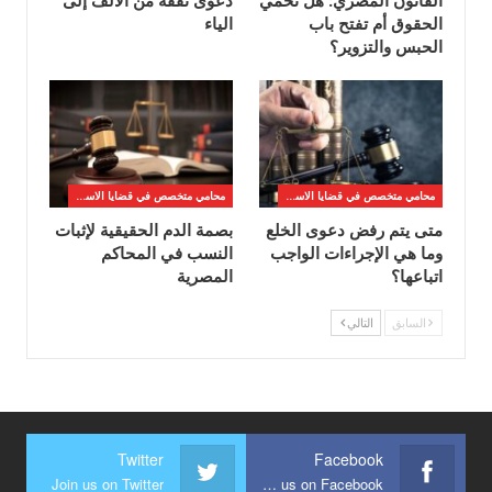
الحقوق أم تفتح باب
الياء
الحبس والتزوير؟
محامي متخصص في قضايا الاسره
محامي متخصص في قضايا الاسره
متى يتم رفض دعوى الخلع
بصمة الدم الحقيقية لإثبات
وما هي الإجراءات الواجب
النسب في المحاكم
اتباعها؟
المصرية
السابق
التالي
Twitter
Facebook
Join us on Twitter
Join us on Facebook