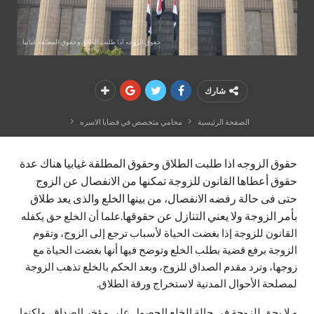
حقوق الزوجه اذا طلبت الطلاق وحقوق المطلقه غيابيا
شارك
الصفحة الرئيسية
محامي متخصص في قضايا الاسره
حقوق الزوجه اذا طلبت الطلاق وحقوق المطلقة غيابيا هناك عدة
حقوق أعطاها القانون للزوجة تمكنها من الانفصال عن الزوج
حتى فى حالة رفضه الانفصال، من بينها الخلع والذى يعد طلاق
بأمر الزوجة ولا يعني التنازل عن حقوقها.
علما أن الخلع حق يكفله
القانون للزوجة إذا بغضت الحياة لأسباب ترجع إلى الزوج، وتقوم
الزوجة برفع قضية بطلب الخلع وتوضح فيها أنها بغضت الحياة مع
زوجها، وترد مقدم الصداق للزوج، وبعد الحكم بالخلع تذهب الزوجة
لمصلحة الأحوال المدنية لاستخراج ورقة الطلاق.
و لا يحق للزوجة في حالة الخلع الحصول على مؤخر الصداق، ولكنها