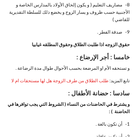
8- مصاريف التعليم ( و يكون إلحاق الأولاد بالمدارس الخاصة و
الأجنبية حسب ظروف و يسار الزوج و يخضع ذلك للسلطة التقديرية
للقاضي )
9- صدقة الفطر .
حقوق الزوجه اذا طلبت الطلاق وحقوق المطلقه غيابيا
خامسا : أجر الإرضاع :
و تستحقه الأم او المرضعة بحسب الأحوال طوال مدة الرضاعة .
تابع المزيد:
طلب الطلاق من طرف الزوجة هل لها مستحقات ام لا
سادسا : حضانة الأطفال :
و يشترط في الحاضنات من النساء ( الشروط التي يجب توافرها في
الحاضنة
) :
1- أن تكون بالغة .
2- أن تكون عاقلة .