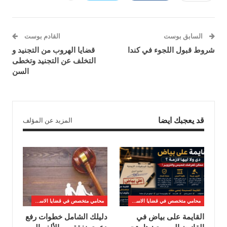
السابق بوست
القادم بوست
شروط قبول اللجوء في كندا
قضايا الهروب من التجنيد و
التخلف عن التجنيد وتخطى
السن
قد يعجبك ايضا
المزيد عن المؤلف
محامي متخصص في قضايا الاسره
محامي متخصص في قضايا الاسره
القايمة على بياض في
دليلك الشامل خطوات رفع
القانون المصري: هل تحمي
دعوى نفقة من الألف إلى