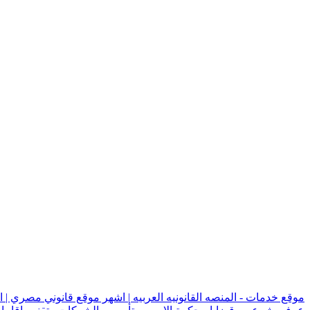
موقع خدمات - المنصه القانونيه العربيه | اشهر موقع قانوني مصري | 