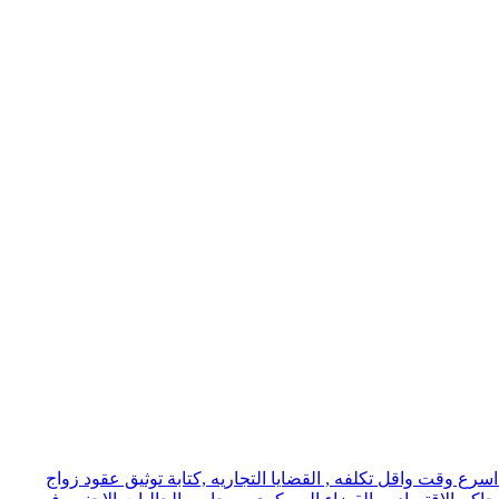
ع وقت واقل تكلفه , القضايا التجاريه ,كتابة توثيق عقود زواج