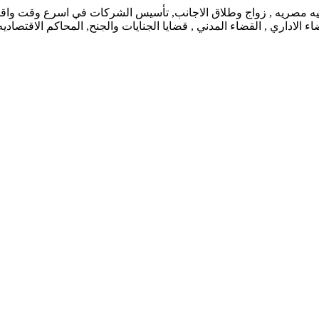
نيه مصريه , زواج وطلاق الاجانب, تأسيس الشركات في اسرع وقت واقل ت
 الاداري , القضاء المدني , قضايا الجنايات والجنح, المحاكم الاقتصاد