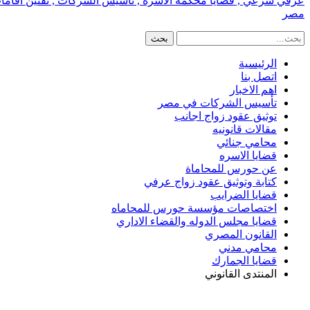
عرفي شرعي , قضايا محكمة الاسره , تأسيس الشركات , تقنين اقامات الا
مصر
الرئيسية
اتصل بنا
اهم الاخبار
تأسيس الشركات في مصر
توثيق عقود زواج اجانب
مقالات قانونيه
محامي جنائي
قضايا الاسره
عن حورس للمحاماة
كتابة وتوثيق عقود زواج عرفي
قضايا الضرايب
اختصاصات مؤسسة حورس للمحاماه
قضايا مجلس الدوله والقضاء الاداري
القانون المصري
محامي مدني
قضايا الجمارك
المنتدى القانوني