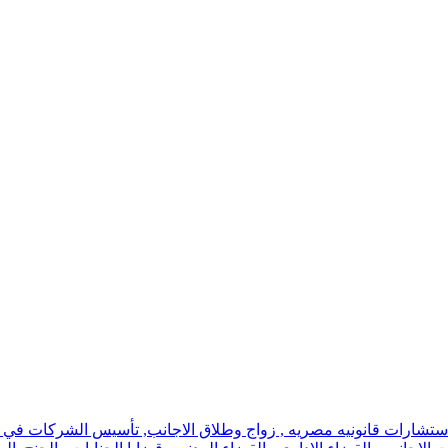
استشارات قانونيه مصريه , زواج وطلاق الاجانب, تأسيس الشركات في اسر