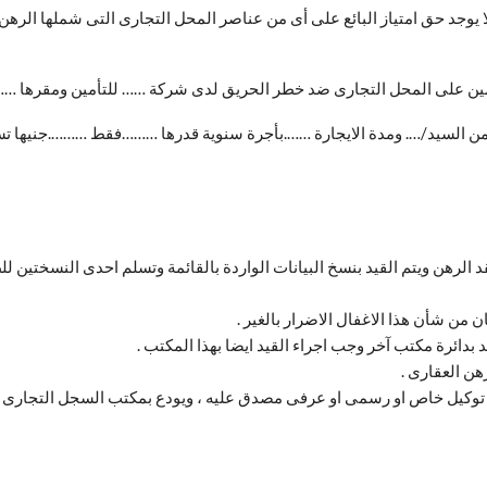
 : لا يوجد حق امتياز البائع على أى من عناصر المحل التجارى التى شملها الر
م التأمين على المحل التجارى ضد خطر الحريق لدى شركة …… للتأمين ومقرها 
 مؤجر من السيد/…. ومدة الايجارة …….بأجرة سنوية قدرها ………فقط ……….جنيه
رهن ويتم القيد بنسخ البيانات الواردة بالقائمة وتسلم احدى النسختين للط
ان من شأن هذا الاغفال الاضرار بالغير .
 بدائرة مكتب آخر وجب اجراء القيد ايضا بهذا المكتب .
هن العقارى .
ب توكيل خاص او رسمى او عرفى مصدق عليه ، ويودع بمكتب السجل التجارى .