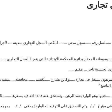
 تجارى
 / مسلسل رقم ……سجل مدنى ……… لمكتب السجل التجارى بمدينة ….. لاجراء ا
…. وموطنه المختار بدائرة المحكمة الابتدائية التى يقع با المحل التجارى ……..
صرى الجنسية تاجر …. مقيم ……
رى المرهون يستغل فى تجارة ……وكائن بشارع …….ٌقسم ……..محافظة…….مقيد با
التاسع ”
 فقط …….جنيها وهو الوارد بعقد الرهن ، وتستحق عنه فائدة اتفاقية بسعرها
د عرفى مؤرخ / / وتم التصديق على التوقيعات الواردة به فى / / بموج