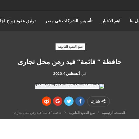
ل بنا
اهم الاخبار
تأسيس الشركات في مصر
توثيق عقود زواج اجا
عن حورس للمحاماة
كتابة وتوثيق عقود زواج عرفي
قضايا الضرايب
صيغ العقود القانونيه
حافظة ” قائمة” قيد رهن محل تجارى
ه والقضاء الاداري
القانون المصري
محامي مدني
قضايا الجمارك
في
أغسطس 4, 2020
شارك
الصفحة الرئيسية
صيغ العقود القانونيه
حافظة ” قائمة” قيد رهن محل تجارى