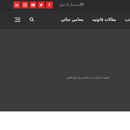
تسجيل الدخول
نب
مقالات قانونيه
محامي جنائي
اختصاصات مؤسسة حورس للمحاماه
المنتدى القانوني
كيفية احتساب مدة السجن وأنواع العفو