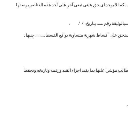
هن ، كما لا يوجد اى حق عينى تبعى آخر على أحد هذه العناصر بوصفها
…….بالوثيقة رقم …… بتاريخ / / .
ا تستحق على أقساط شهرية متساوية بواقع القسط ……… جنيها .
الب مؤشرا عليها بما يفيد اجراء القيد ورقمه وتاريخه وتحفظ