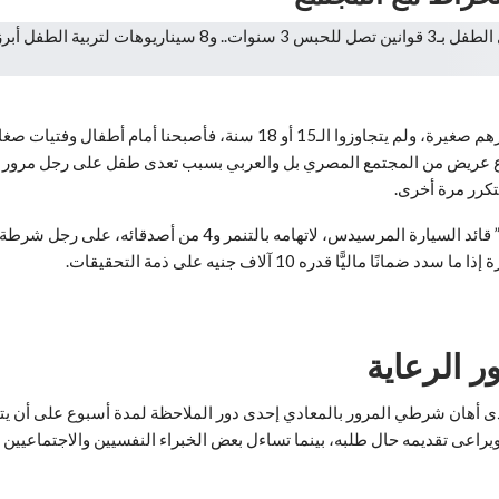
بعض الأسر تتساهل فى قيادة الأطفال للسيارة، وخاصة مَنْ هم أعمارهم صغيرة، 
طاع عريض من المجتمع المصري بل والعربي بسبب تعدى طفل على رجل مرور – 
تتكرر مرة أخرى.
وبالأمس – ألقى رجال المباحث بالقاهرة، القبض على “طفل المرور
ًّا قدره 10 آلاف جنيه على ذمة التحقيقات.
ر الرعاية
ى أهان شرطي المرور بالمعادي إحدى دور الملاحظة لمدة أسبوع على أن يتم 
، ويراعى تقديمه حال طلبه، بينما تساءل بعض الخبراء النفسيين والاجتماعيي