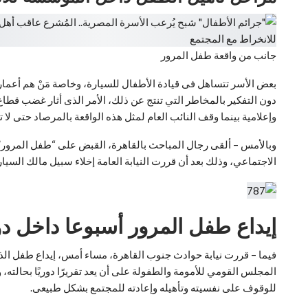
جانب من واقعة طفل المرور
دون التفكير بالمخاطر التي تنتج عن ذلك، الأمر الذى أثار غضب ق
وإعلامية بينما وقف النائب العام لمثل هذه الواقعة بالمرصاد حتى لا 
الاجتماعي، وذلك بعد أن قررت النيابة العامة إخلاء سبيل مالك السيارة إذا ما سدد ضمانًا مالي
إيداع طفل المرور أسبوعا داخل دو
فيما – قررت نيابة حوادث جنوب القاهرة، مساء أمس، إيداع طفل الذ
المجلس القومي للأمومة والطفولة على أن يعد تقريرًا دوريًا بحالته
للوقوف على نفسيته وتأهيله وإعادته للمجتمع بشكل طبيعى.