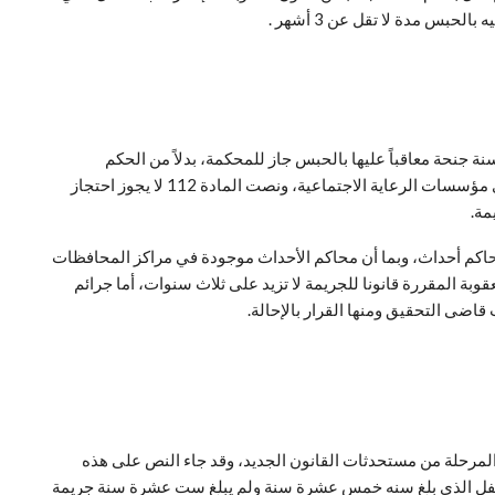
 للمحكمة بدلاً من الحكم بعقوبة الحبس أن تحكم عليه الإيداع فى إحدى مؤسسات الرعاية الاجتماعية، أما إذا ارتكب الطفل الذى تجاوز 15 سنة جنحة معاقباً عليها بالحبس جاز للمحكمة، بدلاً من الحكم
بالعقوبة المقررة لها، أن تحكم بأحد التدابير الاتية الاختبار القضائي أو العمل للمنفعة العامة بما لا يضر بصحة الطفل أو نفسيته، أو الإيداع فى إحدى مؤسسات الرعاية الاجتماعية، ونصت المادة 112 لا يجوز احتجاز
مة.
 محاكم أحداث، وبما أن محاكم الأحداث موجودة في مراكز المحافظات
بة المقررة قانونا للجريمة لا تزيد على ثلاث سنوات، أما جرائم
اضى التحقيق ومنها القرار بالإحالة.
المرحلة من مستحدثات القانون الجديد، وقد جاء النص على هذه
ه: “مع مراعاة حكم الفقرة الأخيرة من المادة 112 من هذا القانون إذا ارتكب الطفل الذى بلغ سنه خمس عشرة سنة ولم يبلغ ست عشرة سنة جريمة