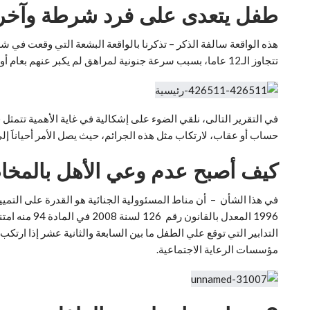
طفل يتعدى على فرد شرطة وآخر يدهس
تتجاوز الـ12 عاما، بسبب سرعة جنونية لمراهق لم يكبر عنهم بعام أو عامين، لتخسر أم 2 من أبنائها، وابن شقيق زوجها، ورابع من العائلة، ليخيم الحزن على العائلة، بعدما كانوا يستعدون لشراء ملابس العيد.
في التقرير التالى، نلقي الضوء على إشكالية في غاية الأهمية تتمث
حساب أو عقاب، لارتكاب مثل هذه الجرائم، حيث يصل الأمر أحياناَ إل
كيف أصبح عدم وعي الأهل بالمخاط
في هذا الشأن – أن مناط المسئوولية الجنائية هو القدرة على التميي
1996 المعدل
مؤسسات الرعاية الاجتماعية.