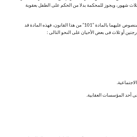
 ثلاث شهور، ويجوز للمحكمة بدلا من الحكم على الطفل بعقوبة
أما إذا أرتكب الطفل جنحة يجوز الحكم فيها بالحبس فللمحكمة بدلا من الحكم بالعقوبة المقررة لها أن تحكم بأحد التدبيرين الخامس والسادس المنصوص عليهما بالمادة “101” من هذا القانون، فهذه المادة قد
ين أو ثلاث فى بعض الأحيان على النحو التالى :
فى أحد المؤسسات العقابية.