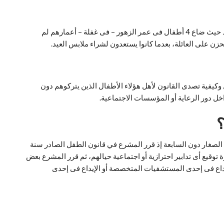
هذه الواقعة سالفة الذكر – تذكرنا بالواقعة البشعة التي وقعت في شهر مايو الماضى 2020 التى شهدها مركز – أبنوب الحمام – بمحافظة أسيوط حيث ضاع 4 أطفال فى عمر الزهور – فى غفلة – أعمارهم لم
وكيفية تصدى القانون لأهل هؤلاء الأطفال الذين يتركوهم دون
خل دور الرعاية أو المؤسسات الاجتماعية.
؟
ل الصغار دون السابعة إذ قرر المشرع في قانون الطفل الصادر سنة
حظر كذلك بدلالة الإشارة توقيع أى تدابير احترازية أو اجتماعية حيالهم، ثم قرر المشرع بعض
وقد بينت المادة 94 هذا التدابير وهي التوبيخ أو التسليم أو الإيداع فى إحدى المستشفيات المتخصصة أو الإيداع فى إحدى