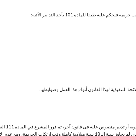
يه طبقا للمادة 101 بأحد التدابير الآتية: