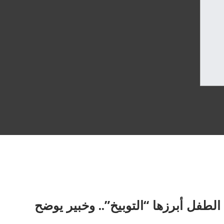
للحبس 3 سنوات.. و8 سيناريوهات لتربية الطفل أبرزها “التوبيخ”.. وخبير يوضح