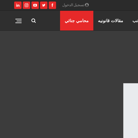
تسجيل الدخول
نب
مقالات قانونيه
محامي جنائي
اختصاصات مؤسسة حورس للمحاماه
المنتدى القانوني