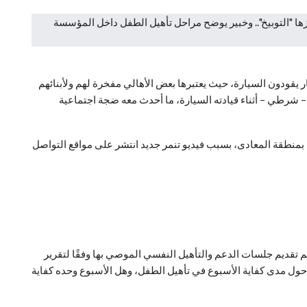
ولم يتجاوزوا الـ15 أو 18 سنة، فأصبحنا أمام أطفال وفتيات صغار يقودون السيارة، حيث يعتبرها بعض الأهالي مفخرة لهم ولأبنائهم
شرطي – أثناء قيادته السيارة، ما أحدث معه ضجة اجتماعية
” قائد السيارة المرسيدس، لاتهامه بالتنمر و4 من أصدقائه، على رجل شرطة بمنطقة المعادى، بسبب فيديو تنمر جديد انتشر على مواقع التواصل
تقديم جلسات الدعم والتأهيل النفسي الموصي بها وفقًا لتقرير
ن حول مدى كفاية الأسبوع في تأهيل الطفل، وهل الأسبوع وحده كفاية