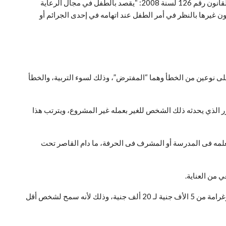
و أنه يجب في البداية التعريف بمن هو الطفل من الناحية القانونية حيث نصت المادة 2 من قانون الطفل المصري رقم 12 لسنة 1996 والمعدل بالقانون رقم 126 لسنة 2008: “يقصد بالطفل في مجال الرعاية
نة عشرة سنة ميلادية كاملة”، كما نصت المادة 122 فقرة 2: “تختص محكمة الطفل دون غيرها بالنظر في أمر الطفل عند اتهامه في إحدى الجرائم أو
 يعاقبه القانون المدنى على نوعين من الخطأ وهما “المفترض”، وذلك لسوء التربية، والخطأ
رر الذي يحدثه ذلك الشخص للغير بعمله غير المشروع، ويترتب هذا
ى معلمه فى المدرسة أو المشرف فى الحرفة، ما دام القاصر تحت
كما أن الأب يعاقب أيضاَ بقانون الطفل بالحبس لمدة 6 أشهر لعدم رعاية نجله وتقويمه، أما قانون المرور تصل فيه عقوبة الأب للسجن 3 سنوات وغرامة من 5 الأف جنية لـ 20 ألف جنية، وذلك لأنه سمح لشخص أقل