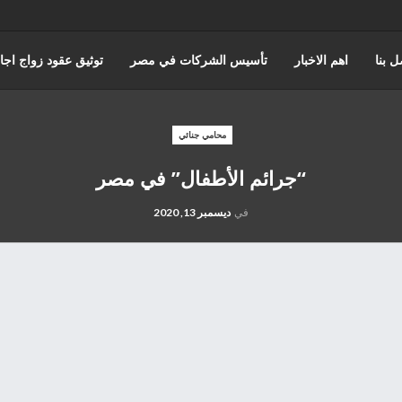
ل بنا
اهم الاخبار
تأسيس الشركات في مصر
توثيق عقود زواج اجا
عن حورس للمحاماة
كتابة وتوثيق عقود زواج عرفي
قضايا الضرايب
محامي جنائي
“جرائم الأطفال” في مصر
ه والقضاء الاداري
القانون المصري
محامي مدني
قضايا الجمارك
في
ديسمبر 13, 2020