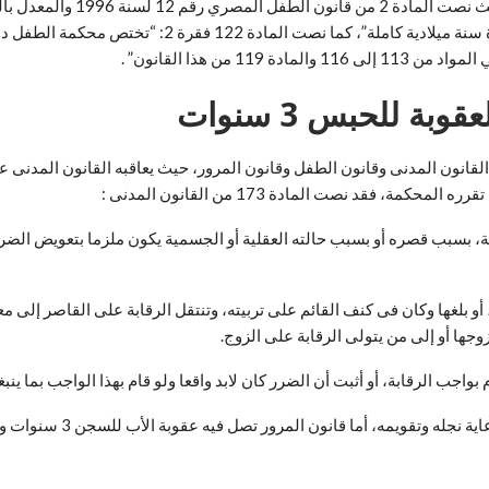
المنصوص عليها في هذا القانون كل من لم يتجاوز سنه الثام
من هذا القانون” .
ة أهلية الطفل، أهلية الطفل تعاقب بـ3 قوانين وهى القانون المدنى وقانون الطفل وقانون المرور، حيث
 فقد نصت المادة 173 من القانون المدنى :
ابة، بسبب قصره أو بسبب حالته العقلية أو الجسمية يكون ملزما بتعويض الض
، أو بلغها وكان فى كنف القائم على تربيته، وتنتقل الرقابة على القاصر إل
جها أو إلى من يتولى الرقابة على الزوج.