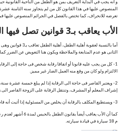
تعرضه للانحراف، كما تختص بالفصل في الجرائم المنصوص عليها في المواد من 113 إلى 116 والمادة 119 
الأب يعاقب بـ3 قوانين تصل فيها العقوبة للحبس 3 سنوات
أما بالنسبة لعقوب
الثانى هو عدم المتابعة والملاحظة ويكون هنا التعويض عن الضرر كما تقرره المحكمة،
1- كل من يجب عليه قانونا أو اتفاقا رقابة شخص فى حاجة إلى الرق
الالتزام ولو كان من وقع منه العمل الضار غير مميز.
2- ويعتبر القاصر فى حاجة الى الرقابة إذا لم يبلغ خمسة عشرة سنة
إشراف المعلم أو المشرف، وتنتقل الرقابة على الزوجة القاصر الى زو
3- ويستطيع المكلف بالرقابة أن يخلص من المسئولية إذا أثبت أنه قام بواجب الرقابة، أو أثبت أن الضرر كان لابد واقعا ولو قام بهذا الواجب بما ينبغي من العناية.
م 18 سيارة في قيادة سيارته.