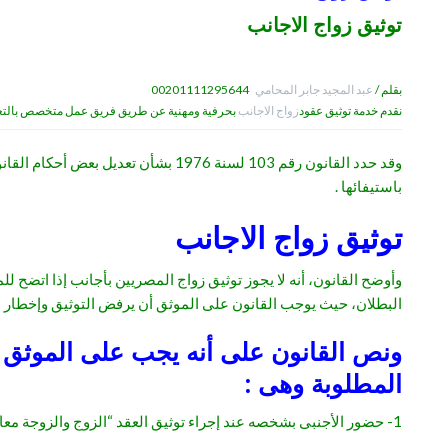
توثيق زواج الاجانب
بقلم /
عبد المجيد جابر المحامي
00201111295644
نقدم خدمة توثيق عقود
زواج الاجانب
بحرفية ومهنية عن طريق فريق عمل متخصص بالتعا
باستيفائها .
توثيق زواج الاجانب
وأوضح القانون، أنه لا يجوز توثيق زواج المصريين بأجانب إذا اتضح ل
البطلان، حيث يوجب القانون على الموثق أن يرفض التوثيق وإخطار
ونص القانون على أنه يجب على الموثق ق
المطلوبة وهى :
1- حضور الأجنبى بشخصه عند إجراء توثيق العقد “الزوج والزوجة معا“.