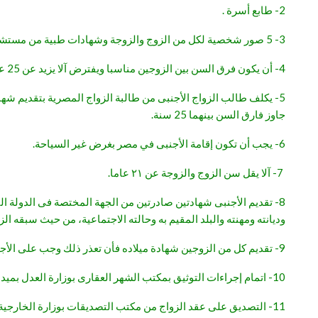
2- طابع أسرة .
3- 5 صور شخصية لكل من الزوج والزوجة وشهادات طبية من مستشفى حكومي.
4- أن يكون فرق السن بين الزوجين مناسبا ويفترض آلا يزيد عن 25 عاما.
5- يكلف طالب الزواج الأجنبى من طالبة الزواج المصرية بتقديم شه
جاوز فارق السن بينهما 25 سنة.
6- يجب أن تكون إقامة الأجنبى في مصر بغرض غير السياحة.
7- آلا يقل سن الزوج والزوجة عن ۲۱ عاما.
8- تقديم الأجنبى شهادتين صادرتين من الجهة المختصة فى الدولة الت
وديانته ومهنته والبلد المقيم به وحالته الاجتماعية، من حيث سبقه 
9- تقديم كل من الزوجين شهادة ميلاده فأن تعذر ذلك وجب على الأجنبى تقديم أية وثيقة رسمية تقوم مقامها ووجب على المصرية تقديم صورة رسمية من واقعة قيد الميلاد .
10- اتمام إجراءات التوثيق بمكتب الشهر العقارى بوزارة العدل بميدان لاظوغلي .
11- التصديق على عقد الزواج من مكتب التصديقات بوزارة الخارجية .