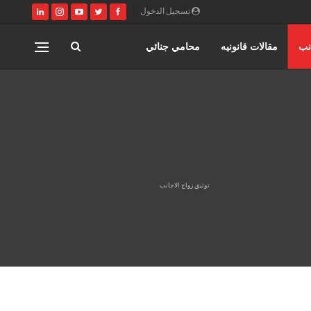
تسجيل الدخول
نب
مقالات قانونيه
محامي جنائي
اختصاصات مؤسسة حورس للمحاماه
المنتدى القانوني
توثيق زواج الاجانب