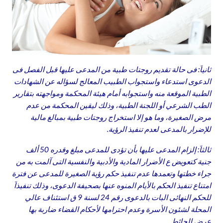
ثانياَ: فى حالة تقديم روجتات طبية من المدعى عليها قبل الفصل فى
الدعوى استدعاء واستجواب الطبيب المعالج لسؤاله عن الشهادات
الطبية الموقعة منه واستجوابه أمام هيئة المحكمة ومواجهته بتقارير
الطب الشرعي أو اللجنة الطبية، وذلك ليقين المحكمة من عدم
مرض الصغيرة، وما هو إلا استخراج روجتات طبية بمبالغ مالية
للإضرار بالمدعى لعدم تنفيذ الرؤية.
ثالثاَ: إلزام المدعى عليها بأن تؤدى للمدعى مبلغ وقدره 50 ألف
جنية كتعويض ع الأضرار المادية والأدبية والنفسية التى آلمت به من
جراء خطتها وتعمدها عدم تنفيذ حكم رؤية الصغيرة للمدعى عن فترة
امتناع تنفيذ الحكم بالأيام المنوه عنها بصحيفة الدعوى، وذلك تنفيذاَ
للحكم النهائى البات بالدعوى رقم 24 لسنة 9 ق استئناف عالي
المحلة لشئون الأسرة وعدم احترامها لأحكام القضاء ضاربة بها
عرض الحائط.