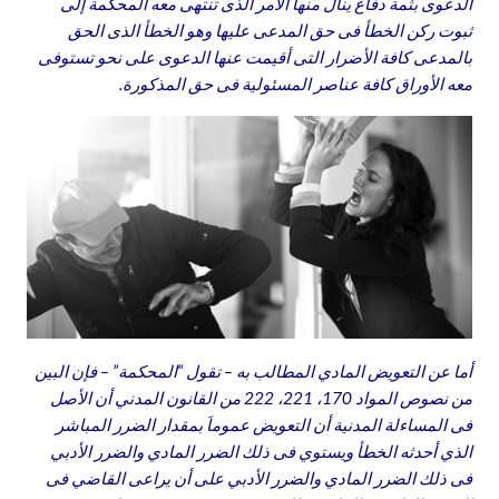
الدعوى بثمة دفاع ينال منها الأمر الذى تنتهى معه المحكمة إلى
ثبوت ركن الخطأ فى حق المدعى عليها وهو الخطأ الذى الحق
بالمدعى كافة الأضرار التى أقيمت عنها الدعوى على نحو تستوفى
معه الأوراق كافة عناصر المسئولية فى حق المذكورة.
أما عن التعويض المادي المطالب به – تقول “المحكمة” – فإن البين
من نصوص المواد 170، 221، 222 من القانون المدني أن الأصل
فى المساءلة المدنية أن التعويض عموماَ بمقدار الضرر المباشر
الذي أحدثه الخطأ ويستوي فى ذلك الضرر المادي والضرر الأدبي
فى ذلك الضرر المادي والضرر الأدبي على أن يراعى القاضي فى