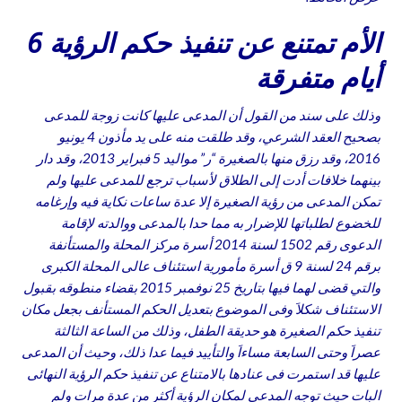
الأم تمتنع عن تنفيذ حكم الرؤية 6
أيام متفرقة
وذلك على سند من القول أن المدعى عليها كانت زوجة للمدعى
بصحيح العقد الشرعي، وقد طلقت منه على يد مأذون 4 يونيو
2016، وقد رزق منها بالصغيرة “ر” مواليد 5 فبراير 2013، وقد دار
بينهما خلافات أدت إلى الطلاق لأسباب ترجع للمدعى عليها ولم
تمكن المدعى من رؤية الصغيرة إلا عدة ساعات نكاية فيه وإرغامه
للخضوع لطلباتها للإضرار به مما حدا بالمدعى ووالدته لإقامة
الدعوى رقم 1502 لسنة 2014 أسرة مركز المحلة والمستأنفة
برقم 24 لسنة 9 ق أسرة مأمورية استئناف عالى المحلة الكبرى
والتي قضى لهما فيها بتاريخ 25 نوفمبر 2015 بقضاء منطوقه بقبول
الاستئناف شكلاَ وفى الموضوع بتعديل الحكم المستأنف بجعل مكان
تنفيذ حكم الصغيرة هو حديقة الطفل، وذلك من الساعة الثالثة
عصراَ وحتى السابعة مساءاَ والتأييد فيما عدا ذلك، وحيث أن المدعى
عليها قد استمرت فى عنادها بالامتناع عن تنفيذ حكم الرؤية النهائى
البات حيث توجه المدعى لمكان الرؤية أكثر من عدة مرات ولم