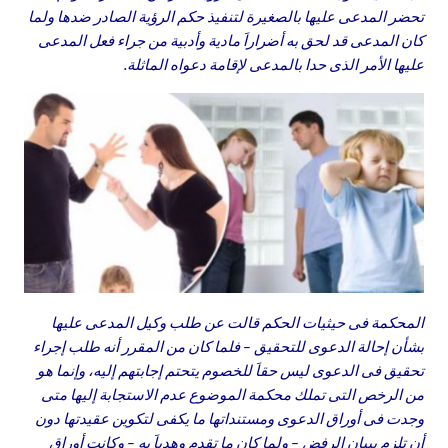
تحضر المدعى عليها بالصغيرة لتنفيذ حكم الرؤية الصادر ضدها ولما
كان المدعى قد لحق به أضراراَ مادية وأدبية من جراء فعل المدعى
عليها الأمر الذى حدا بالمدعى لإقامة دعواه الماثلة.
المحكمة فى حيثيات الحكم قالت عن طلب وكيل المدعى عليها
بشأن إحالة الدعوى للتحقيق – فلما كان من المقرر أنه طلب إجراء
تحقيق فى الدعوى ليس حقاَ للخصوم يتحتم إجابتهم إليه، وإنما هو
من الرخص التى تملك محكمة الموضوع عدم الاستجابة إليها متى
وجدت فى أوراق الدعوى ومستنداتها ما يكفى لتكوين عقيدتها دون
أن تلزم ببيان الرفض – ولما كان ما تقدم وهدياَ به – وكانت أوراق