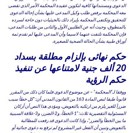
الدعوى ومستنداتها كافية لتكوين عقيدة المحكمة الأمر الذى تقضى
معه المحكمة برفض طلب وكيل المدعى عليها بشأن إحالة الدعوى
للتحقيق وتكتفى المحكمة بإيراد ذلك بالحيثيات دون حاجة لسرده
بالمنطوق، وحيث أنه عن الطلبين الأول والثانى من طلبات المدعى،
فإن المحكمة تلتفت عنهما لاسيما وأن المدعى عليها لم تقدم ثمة
أوراق طبية بشأن الحالة الصحية للصغيرة.
حكم نهائى بإلزام مطلقة بسداد
20 ألف جنية لامتناعها عن تنفيذ
حكم الرؤية
ووفقا لـ”المحكمة” – عن موضوع الدعوى فلما كان ذلك من المقرر
قانوناَ طبقا لنص المادة 163 من القانون المدني أن: “كل خطأ سبب
ضرراَ للغير يلزم من ارتكبه بالتعويض، ومؤدى هذا النص أن أركان
المسئولية التقصيرية ثلاث: “1-الخطأ، و2-الضرر، و3-علاقة السببية
ما بين الخطأ والضرر”، وإذا كانت الدعوى قد رفعت للمطالبة
بالتعويض وتبين أن الفعل غير المشروع لم ترفع به دعوى جنائية أو