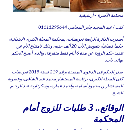
محكمة الأسرة – أرشيفية
كتب / عبد المجيد جابر المحامي 01111295644
أصدرت الدائرة الرابعة تعويضات، بمحكمة المحلة الكبرى الابتدائية،
حكماَ قضائياَ، بتعويض الأب 20 ألف جنيه، وذلك لامتناع الأم عن
تنفيذ حكم الرؤية عن مدة 6 أيام فقط متفرقة، والذى أصبح الحكم
نهائى بات.
صدر الحكم فى الدعوى المقيدة برقم 219 لسنة 2019 تعويضات
كلى المحلة الكبرى، برئاسة المستشار محمد عبد الشافى، وعضوية
المستشارين محمود أسامة، وأحمد عماره، وسكرتارية عبد الرحيم
الشيخ.
الوقائع.. 3 طلبات للزوج أمام
المحكمة