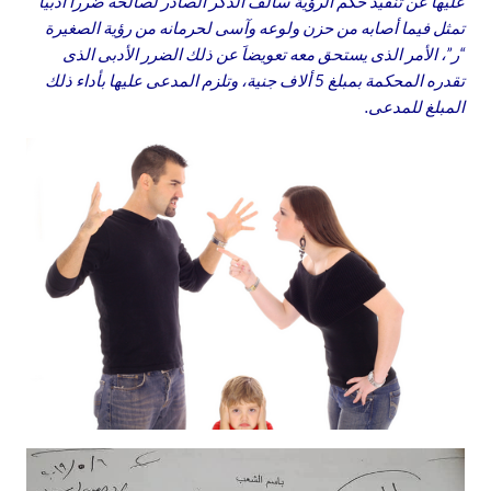
عليها عن تنفيذ حكم الرؤية سالف الذكر الصادر لصالحه ضرراَ أدبياَ
تمثل فيما أصابه من حزن ولوعه وآسى لحرمانه من رؤية الصغيرة
“ر”، الأمر الذى يستحق معه تعويضاَ عن ذلك الضرر الأدبى الذى
تقدره المحكمة بمبلغ 5 ألاف جنية، وتلزم المدعى عليها بأداء ذلك
المبلغ للمدعى.