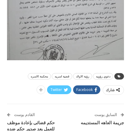
دعوي رؤويه
رؤية الاولاد
قضية اسريه
محكمة الاسره
Twitter
Facebook
شارك
السابق بوست
القادم بوست
جريمة العاهه المستديمه
حكم قضائى بإعادة موظف
للعمل بعد صدور حكم ضده