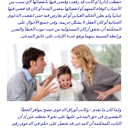
حفظت إداريا أو كانت قد رفعت وقضى فيها بانقضائها لأي سبب من
الأسباب كوفاة المتهم أو انقضائها بمضي المدة أو كان قد قضى فيها
غيابياَ ولم يعلن الحكم الغيابي أو لم يعارض فيه حتى انقضت الدعوى
الجنائية أو كان الفعل لا يشكل جريمة، وفى جميع الأحوال على
المحكمة أن تحقق أركان المسئولية من حيث ثبوت الخطأ والضرر
ورابطة السببية بينهما ويقع عبء الإثبات على عاتق المدعى.
ولما كان ما تقدم – وكانت أوراق الدعوى تنضح بتوافر الخطأ
التقصيرى فى حق المدعى عليها على نحو لا تخطئه عين إذ أن
الثابت للمحكمة أن المدعى قد تحصل على حكم فى الدعوى رقم