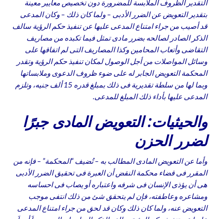
التقدير الظروف الملابسة للمضرورة دون تخصيص معايير معينة
بتقدير التعويض عن الضرر الأدبى – ولما كان ذلك – وكان المدعى
قد أصيب من جراء امتناع المدعى عليها عن تنفيذ حكم الرؤية سالف
الذكر الصادر لصالحه بضرر مادى تمثل فيما تكبده من مصاريف
التقاضى وأتعاب المحامين وكذا المصاريف التى لم اتفاقها على
وسائل المواصلات من أجل الوصول لمكان تنفيذ حكم الرؤية وتقدر
المحكمة التعويض الجابر له على ضوء ظروف الدعوى وملابساتها
وبما لها من سلطة تقديرية فى ذلك بمبلغ قدره 15 ألف جنيه، وتلزم
المدعى عليها بأداء ذلك المبلغ للمدعى.
والحيثيات: التعويض المادى جبرًا
لضرر الحزن
وأما عن التعويض المادى المطالب به – تُضيف “المحكمة” – فإنه من
المقرر فى قضاء محكمة النقض أن العبرة فى تحقيق الضرر الأدبى
هى أن يؤذى الإنسان فى شرفه واعتباره أو يصاب فى احساسه
ومشاعره وعاطفته، فإن لم يتحقق شئ من ذلك انتفى موجب
التعويض عنه، ولما كان ذلك وكان قد لحق من جراء امتناع المدعى