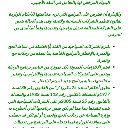
البنوك المرخص لها بالتعامل في النقد الأجنبي.
وللإدارة أن تعترض على البرامج التي ترى مخالفتها للأحكام الواردة
بقانون تنظيم الشركات السياحية ولائحته وفى هذه الحالة يتعين
على الشركة المخالفة تعديل برامجها وتنفيذها وفقاً لما أبدى من
اعتراض.
تلتزم الشركات السياحية من الفئة (أ) العاملة في نشاط الحج
والعمرة بالإخطار بالبرامج الخاصة بما تنفذه من رحلات حج
وعمرة.
تعتبر الالتزامات المدونة بكل نموذج من عناصر برنامج الرحلة
ويتعين على الشركات السياحية تنفيذها والالتزام بها وتعتبر
مخالفتها بمثابة برنامج جديد لم يتم الإخطار به.
تطبق أحكام المادة 25 مكررا “ز” من القانون رقم 38 لسنة
1977م المضافة بالقانون رقم 118 لسنة 1983م والمعدلة
بالقانون رقم 25 لسنة 2005م على الشركات السياحية التي
يثبت تنفيذها بندا مما لم يكن ضمن برنامجها الذي أخطرت به
وزارة السياحة عن رحلات الحج والعمرة أو لم تكن قد حصلت
على موافقة الوزارة فيما تدخله على البرنامج من تعديلات.