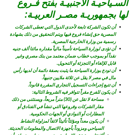
السـياحيـة الأجنبيـة بفتح فـروع
لها بجمهوريـة مصـر العربيـة:
أن تكون الشركة تابعة لأحدى الدول التي تعطى الشركات
المصرية حق إنشاء فروع فيها ويتم التحقيق من ذلك بشهادة
رسمية من وزارة الخارجية المصرية.
أن تؤدى لوزارة السياحة تأميناً مالياً مقداره مائتا ألف جنيه
نقداً أو بموجب خطاب ضمان معتمد من بنك مصري وغير
قابل للإلغاء أو التجزئة أو التحويل.
أن تودع بوزارة السياحة ما يثبت بصفة دائمة أن لديها رأس
مال في مصر لا يقل عن ثلاثة ملايين جنيهاً.
أن تتبع إجراءات التسجيل التجاري المقررة قانوناً.
أن يكون للفرع مقراً تتوافر فيه الشروط التالية:
مساحة لا تقل عن (30) متراً مربعاً، ويستثنى من ذلك
مقار الشركات وفروعها التي تنشأ في الفنادق أو
المطارات أو النوادي أو الجهات الحكومية.
أن يكون معداً ومؤثثاً تأثيثاً لائقاً لمزاولة النشاط
السياحي ومزوداً بأجهزة الاتصال والمعلومات الحديثة.