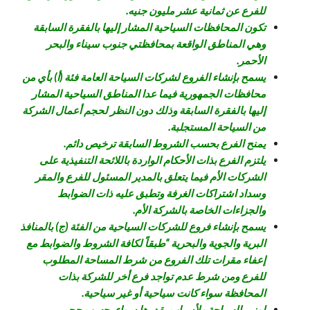
للفرع عن ثمانية عشر مليون جنيه.
تكون المحافظات السياحية المشار إليها بالفقرة السابقة
وهي المناطق الواقعة بمحافظتي جنوب سيناء والبحر
الأحمر.
يسمح بإنشاء الفروع لشركات السياحة العامة فئة (أ) بأي من
محافظات الجمهورية فيما عدا المناطق السياحية المشار
إليها بالفقرة السابقة وذلك دون النظر لحجم أعمال الشركة
من السياحة المستجلبة.
يمنح الفرع بحسب الشروط السابقة ترخيص دائم.
يلتزم الفرع بذات الأحكام الواردة باللائحة التنفيذية على
الشركات الأم فيما يتعلق بالمدير المسئول للفرع والمقر
وسداد اشتراكات الغرفة وتطبق عليه ذات الضوابط
والجزاءات الخاصة بالشركة الأم.
يسمح بإنشاء فروع للشركات السياحية من الفئة (ج) بالمنافذ
البرية والجوية والبحرية “طبقاً لكافة الشروط والضوابط مع
إعفاء مقرات تلك الفروع من شرط المساحة المطلوب
للفرع ومن شرط عدم تواجد فرع أخر للشركة بذات
المحافظة سواء كانت سياحية أو غير سياحية.
لوزير السياحة ولأسباب يقدرها سواء بحسب حجم