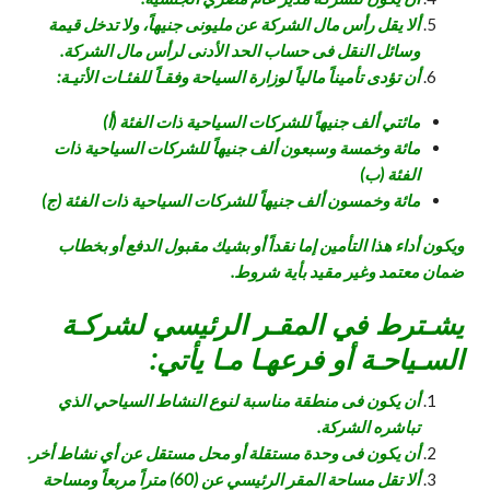
ألا يقل رأس مال الشركة عن مليونى جنيهاً، ولا تدخل قيمة
وسائل النقل فى حساب الحد الأدنى لرأس مال الشركة.
أن تؤدى تأميناً مالياً لوزارة السياحة وفقـاً للفئـات الأتيـة:
مائتي ألف جنيهاً للشركات السياحية ذات الفئة (أ)
مائة وخمسة وسبعون ألف جنيهاً للشركات السياحية ذات
الفئة (ب)
مائة وخمسون ألف جنيهاً للشركات السياحية ذات الفئة (ج)
ويكون أداء هذا التأمين إما نقداً أو بشيك مقبول الدفع أو بخطاب
ضمان معتمد وغير مقيد بأية شروط.
يشـترط في المقـر الرئيسي لشركـة
السـياحـة أو فرعهـا مـا يأتي:
أن يكون فى منطقة مناسبة لنوع النشاط السياحي الذي
تباشره الشركة.
أن يكون فى وحدة مستقلة أو محل مستقل عن أي نشاط أخر.
ألا تقل مساحة المقر الرئيسي عن (60) متراً مربعاً ومساحة