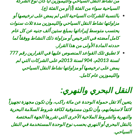
من نشاط النقل السياحي والليموزين أيا كان نوع الشركة
السياحية سواء من الفئة (أ) أو من الفئة (ج).
بالنسبة للشركات السياحية التي لم يمض على ترخيصها أو
مزاولتها نشاط النقل السياحي والليموزين مدة ثلاث سنوات
يحتسب متوسط إيراداتها بمبلغ ستين ألف جنيه عن كل عام
كامل أمضته في الترخيص أو مزاولة ذلك النشاط ووفقاً لما
حددته المادة الأولى من هذا القرار.
لا تطبق تلك القواعد المنصوص عليها في القرارين رقم 777
لسنة 2013م، 904 لسنة 2013م على الشركات التي لم
يمض على ترخيصها أو مزاولتها نشاط النقل السياحي
والليموزين عام كامل.
النقل البحري والنهري:
يتعين ألا تقل حمولة الوحدة عن مائة راكب، وأن تكون مجهزة تجهيزاً
لائقاً لاستيعابهم، وأن تكون مستوفية لكافة شروط السلامة البحرية
والنهرية والشروط الملاحية الأخرى التي تقررها الجهة المختصة
بالنقل البحري أو النهري بحسب نوع الوحدة المستخدمة في النقل
السياحي.