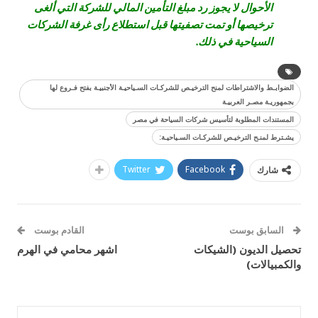
الأحوال لا يجوز رد مبلغ التأمين المالي للشركة التي ألغى
ترخيصها أو تمت تصفيتها قبل استطلاع رأى غرفة الشركات
السياحية في ذلك.
الضوابـط والاشتراطات لمنح الترخيـص للشركـات السـياحيـة الأجنبيـة بفتح فـروع لها
بجمهوريـة مصـر العربيـة
المستندات المطلوبة لتأسيس شركات السياحة في مصر
يشـترط لمنـح الترخيـص للشركـات السـياحيـة:
Twitter
Facebook
شارك
السابق بوست
القادم بوست
تحصيل الديون (الشيكات
اشهر محامي في الهرم
والكمبيالات)