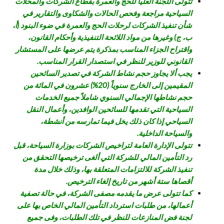
تتولى اللجنة العليا للحج والعمرة بقطاع الشركات والمحلات
السياحية مراجعة وفحص الحالات والشكاوى والتقارير في
شأن تنفيذ الشركات لرحلات الحج والعمرة في ضوء البنود (أ،
ب، ج) وغيرها من مواد اللائحة التنفيذية وأحكام القانون،
واقتراح الجزاء المناسب بمذكرة يتم عرضها على المستشار
القانوني للوزير للنظر في استصدار القرار المناسب.
يجب ألا يجاوز حجم نشاط الشركة في تصدير السائحين
المقيمين إلى الخارج سنوياً (20%) عشرون في المائة من
حجم نشاطها الإجمالي السنوي شاملاً جميع الخدمات
السياحية التي تقدمها للسائحين الوافدين، وأعمال النقل
السياحي إذا كان ذلك يخل فيما تمارسه من أنشطة،
والسياحة الداخلية.
تتولى الإدارة العامة لتراخيص الشركات بوزارة السياحة، قبل
رد التأمين المالي للشركة التي ألغى ترخيصها التحقق من
تنفيذ الشركة للالتزامات المتعلقة بها، وذلك خلال مدة
أقصاها ستة أشهر من تاريخ إلغاء الترخيص.
كما تتولى عرض ما يقدمه مصفى الشركة، في حالة تصفية
أعمالها، من طلبات استرداد التأمين المالي الخاص بها على
لجنة فض المنازعات للنظر في تلك الطلبات، وفى جميع