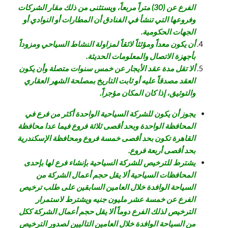
الفرع عن (30) متراً مربعاً، ويستثنى من ذلك مقار الشركات
وفروعها التي تنشأ في الفنادق أن المطارات أو النوادي أو
الجهات الحكومية.
أن يكون معداً ومؤثثاً لائقاً لمزاولة النشاط السياحي ومزوداً
بأجهزة الاتصال والمعلومات الحديثة.
ألا تقل مدة عقد الأيجار عن خمس سنوات متصلة وأن يكون
العقد مصدقاً عليه أو ثابت التاريخ بمصلحة الشهر العقاري
والتوثيق، إذا كان المكان مؤجراً.
يجوز أن يكون للشركة السياحية الواحدة أكثر من فرع في
المحافظة الواحدة وبحد أقصى ثلاثة فروع فيما عدا محافظة
القاهرة تكون بحد أقصى خمسة فروع ومحافظة الإسكندرية
بحد أقصى أربعة فروع.
يشترط للترخيص للشركة السياحية بإنشاء فرع لها بإحدى
المحافظات السياحية ألا يقل حجم أعمال الشركة من
السياحة الوافدة خلال العامين السابقين على طلب ترخيص
الفرع عن خمسة عشر مليون جنيه ويشترط لاستمرار
الترخيص لذلك الفرع دوماً ألا يقل حجم أعمال الشركة ككل
من السياحة الوافدة خلال العامين التاليين لصدور الترخيص