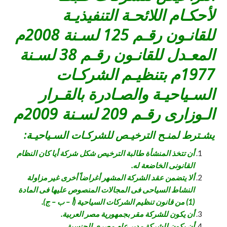
لأحكـام اللائحـة التنفيذيـة
للقانـون رقـم 125 لسـنة 2008م
المعـدل للقانـون رقـم 38 لسـنة
1977م بتنظيـم الشركـات
السـياحيـة والصـادرة بالقـرار
الـوزارى رقـم 209 لسـنة 2009م
يشـترط لمنـح الترخيـص للشركـات السـياحيـة:
أن تتخذ المنشأة طالبة الترخيص شكل شركة أيا كان النظام
القانونى الخاضعة له.
ألا يتضمن عقد الشركة المشهر أغراضاً أخرى غير مزاولة
النشاط السياحى فى المجالات المنصوص عليها فى المادة
(1) من قانون تنظيم الشركات السياحية (أ – ب – ج).
أن يكون للشركة مقر بجمهورية مصر العربية.
أن يكون للشركة مدير عام مصري الجنسية.