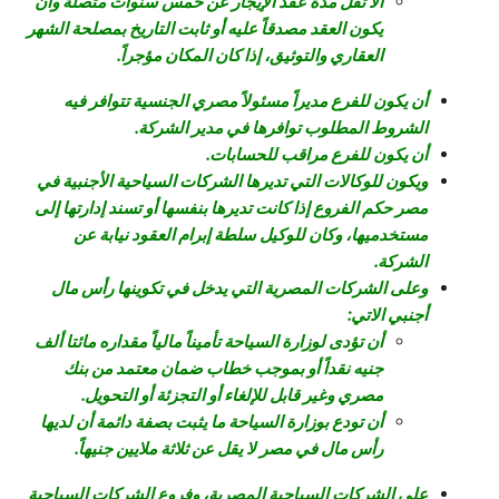
ألا تقل مدة عقد الإيجار عن خمس سنوات متصلة وأن
يكون العقد مصدقاً عليه أو ثابت التاريخ بمصلحة الشهر
العقاري والتوثيق، إذا كان المكان مؤجراً.
أن يكون للفرع مديراً مسئولاً مصري الجنسية تتوافر فيه
الشروط المطلوب توافرها في مدير الشركة.
أن يكون للفرع مراقب للحسابات.
ويكون للوكالات التي تديرها الشركات السياحية الأجنبية في
مصر حكم الفروع إذا كانت تديرها بنفسها أو تسند إدارتها إلى
مستخدميها، وكان للوكيل سلطة إبرام العقود نيابة عن
الشركة.
وعلى الشركات المصرية التي يدخل في تكوينها رأس مال
أجنبي الاتي:
أن تؤدى لوزارة السياحة تأميناً مالياً مقداره مائتا ألف
جنيه نقداً أو بموجب خطاب ضمان معتمد من بنك
مصري وغير قابل للإلغاء أو التجزئة أو التحويل.
أن تودع بوزارة السياحة ما يثبت بصفة دائمة أن لديها
رأس مال في مصر لا يقل عن ثلاثة ملايين جنيهاً.
على الشركات السياحية المصرية، وفروع الشركات السياحية