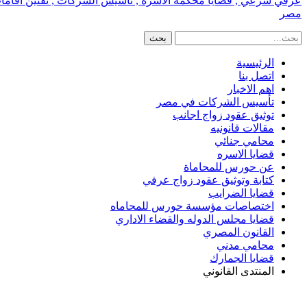
عرفي شرعي , قضايا محكمة الاسره , تأسيس الشركات , تقنين اقامات الا
مصر
الرئيسية
اتصل بنا
اهم الاخبار
تأسيس الشركات في مصر
توثيق عقود زواج اجانب
مقالات قانونيه
محامي جنائي
قضايا الاسره
عن حورس للمحاماة
كتابة وتوثيق عقود زواج عرفي
قضايا الضرايب
اختصاصات مؤسسة حورس للمحاماه
قضايا مجلس الدوله والقضاء الاداري
القانون المصري
محامي مدني
قضايا الجمارك
المنتدى القانوني