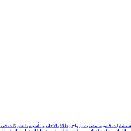
استشارات قانونيه مصريه , زواج وطلاق الاجانب, تأسيس الشركات في اسر