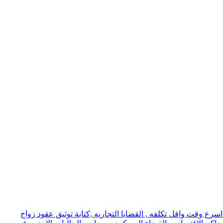
ع وقت واقل تكلفه , القضايا التجاريه ,كتابة توثيق عقود زواج