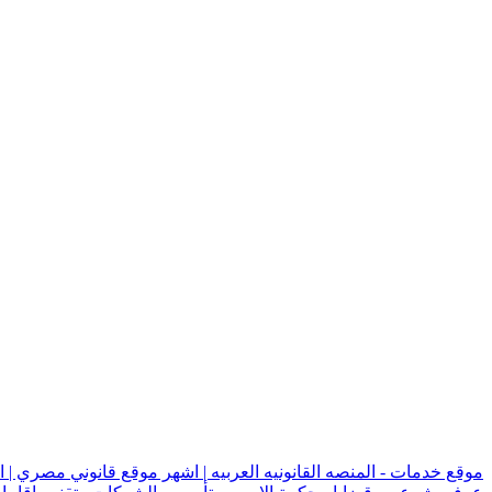
موقع خدمات - المنصه القانونيه العربيه | اشهر موقع قانوني مصري | 