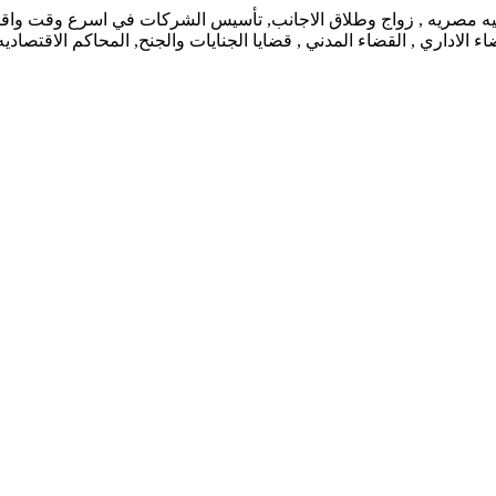
نيه مصريه , زواج وطلاق الاجانب, تأسيس الشركات في اسرع وقت واقل ت
 الاداري , القضاء المدني , قضايا الجنايات والجنح, المحاكم الاقتصاد