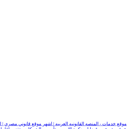
موقع خدمات - المنصه القانونيه العربيه | اشهر موقع قانوني مصري | 