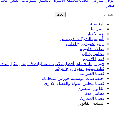
عرفي شرعي , قضايا محكمة الاسره , تأسيس الشركات , تقنين اقامات الا
مصر
الرئيسية
اتصل بنا
اهم الاخبار
تأسيس الشركات في مصر
توثيق عقود زواج اجانب
مقالات قانونيه
محامي جنائي
قضايا الاسره
حورس للمحاماة | أفضل مكتب استشارات قانونية وتمثيل أمام
كتابة وتوثيق عقود زواج عرفي
قضايا الضرايب
اختصاصات مؤسسة حورس للمحاماه
قضايا مجلس الدوله والقضاء الاداري
القانون المصري
محامي مدني
قضايا الجمارك
المنتدى القانوني