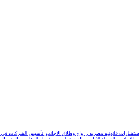
استشارات قانونيه مصريه , زواج وطلاق الاجانب, تأسيس الشركات في اسر