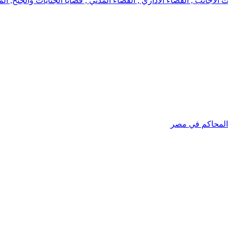
جانب , القضاء الاداري , القضاء المدني , قضايا الجنايات والجنح, الم
 المحاكم في مصر