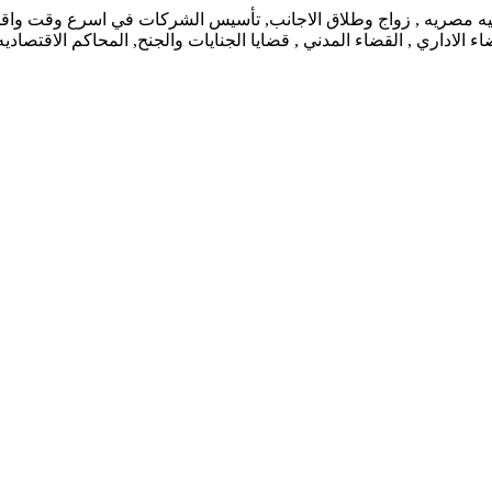
نيه مصريه , زواج وطلاق الاجانب, تأسيس الشركات في اسرع وقت واقل ت
 الاداري , القضاء المدني , قضايا الجنايات والجنح, المحاكم الاقتصاد