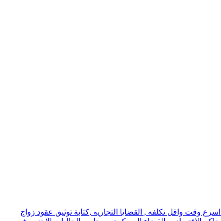
ع وقت واقل تكلفه , القضايا التجاريه ,كتابة توثيق عقود زواج