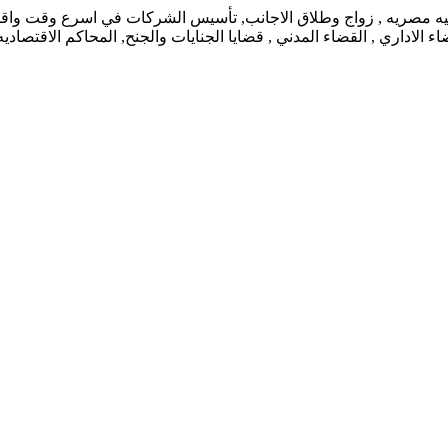
نيه مصريه , زواج وطلاق الاجانب, تأسيس الشركات في اسرع وقت واقل ت
 الاداري , القضاء المدني , قضايا الجنايات والجنح, المحاكم الاقتصاد