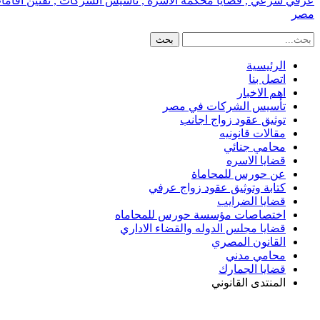
عرفي شرعي , قضايا محكمة الاسره , تأسيس الشركات , تقنين اقامات الا
مصر
الرئيسية
اتصل بنا
اهم الاخبار
تأسيس الشركات في مصر
توثيق عقود زواج اجانب
مقالات قانونيه
محامي جنائي
قضايا الاسره
عن حورس للمحاماة
كتابة وتوثيق عقود زواج عرفي
قضايا الضرايب
اختصاصات مؤسسة حورس للمحاماه
قضايا مجلس الدوله والقضاء الاداري
القانون المصري
محامي مدني
قضايا الجمارك
المنتدى القانوني