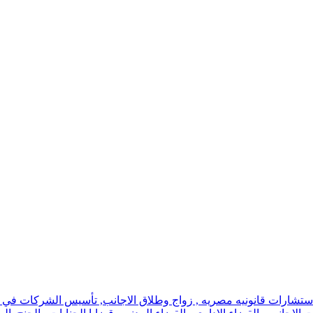
استشارات قانونيه مصريه , زواج وطلاق الاجانب, تأسيس الشركات في اسر