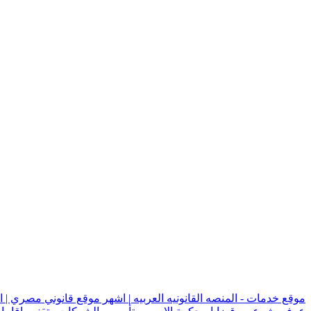
موقع خدمات - المنصه القانونيه العربيه | اشهر موقع قانوني مصري | 