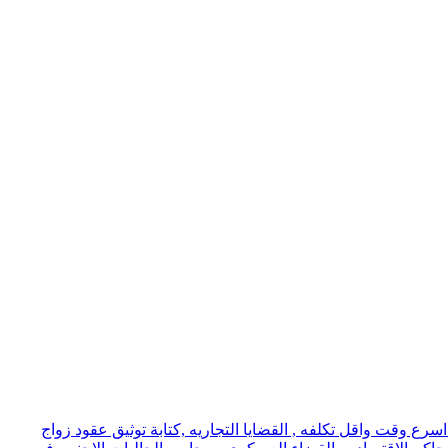
ع وقت واقل تكلفه , القضايا التجاريه ,كتابة توثيق عقود زواج