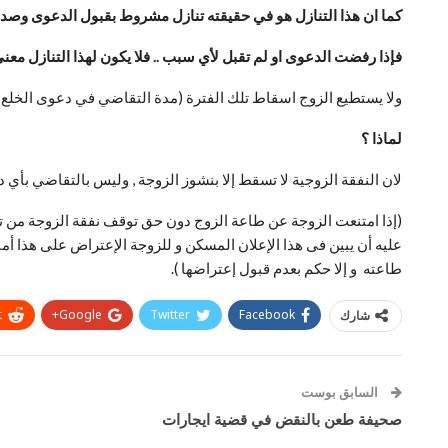
كما ان هذا التنازل هو في حقيقته تنازل مشروط بقبول الدعوى وصدو
فإذا رفضت الدعوى او لم تقبل لأي سبب .. فلا يكون لهذا التنازل معنى 
ولا يستطيع الزوج اسقاط تلك الفترة (مدة التقاضي في دعوى الخلع ال
لماذا ؟
لان النفقة الزوجية لا تسقط إلا بنشوز الزوجة , وليس بالتقاضي بأي دعوى كانت بينهما وذلك طبقا لنص المادة 11 
(إذا امتنعت الزوجة عن طاعة الزوج دون حق توقف نفقة الزوجة من تاري
عليه أن يبين فى هذا الإعلان المسكن و للزوجة الإعتراض على هذا أمام 
طاعته و إلا حكم بعدم قبول إعتراضها ).
t
Google+
Twitter
Facebook
شارك
السابق بوست
صحيفة طعن بالنقض في قضية ايجارات