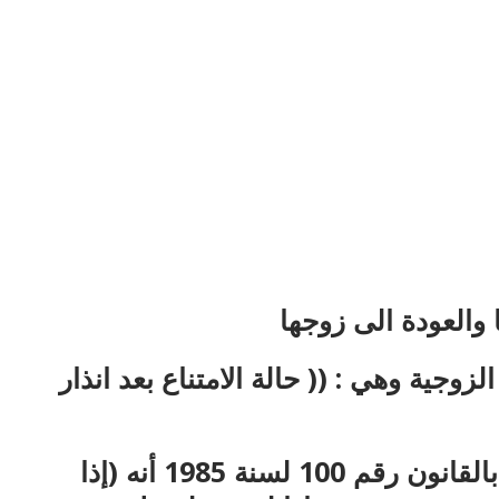
والعودة الى زوجها
وجية وهي : (( حالة الامتناع بعد انذار
حيث جاء فى المادة 11 مكرر ثانيا من المرسوم بقانون رقم 25 لسنة 1929 المضافة بالقانون رقم 100 لسنة 1985 أنه (إذا