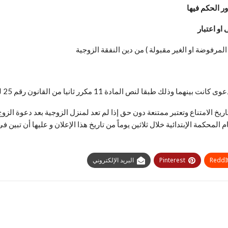
ر الحكم فيها
او اعتبار
مرفوضة او الغير مقبولة ) من دين النفقة الزوجية
مكرر ثانيا من القانون رقم 25 لسنة 1929 وتعديلاته والذي ينص على :
خ الامتناع وتعتبر ممتنعة دون حق إذا لم تعد لمنزل الزوجية بعد دعوة الزوج
المحكمة الإبتدائية خلال ثلاثين يوماً من تاريخ هذا الإعلان و عليها أن تبين
ReddI
Pinterest
البريد الإلكتروني