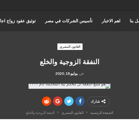
ل بنا
اهم الاخبار
تأسيس الشركات في مصر
توثيق عقود زواج اجا
حورس للمحاماة | أفضل مكتب استشارات قانونية وتمثيل أمام المحاكم في 
القانون المصري
النفقة الزوجية والخلع
اختصاصات مؤسسة حورس للمحاماه
قضايا مجلس الدوله والقضاء الادا
في
يوليو 18, 2020
المنتدى القانوني
شارك
الصفحة الرئيسية
القانون المصري
النفقة الزوجية والخلع