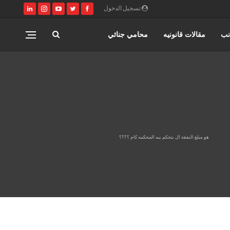
تسجيل الدخول
نب
مقالات قانونيه
محامي جنائي
مصر
كتابة وتوثيق عقود زواج عرفي
ري
القانون المصري
محامي مدني
هو مبلغ النفقة ال بتحكم بيه المحكمه كام ؟؟؟؟