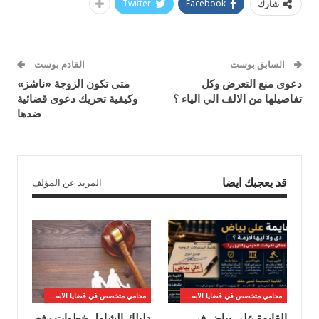
Twitter
Facebook
شارك
السابق بوست
القادم بوست
دعوى منع التعرض وكل
متى تكون الزوجة «ناشز»
تفاصيلها من الالف الي الياء ؟
وكيفية تحريك دعوى قضائية
ضدها
قد يعجبك ايضا
المزيد عن المؤلف
محامي متخصص في قضايا الاسره
محامي متخصص في قضايا الاسره
القايمة على بياض في
دليلك الشامل خطوات رفع