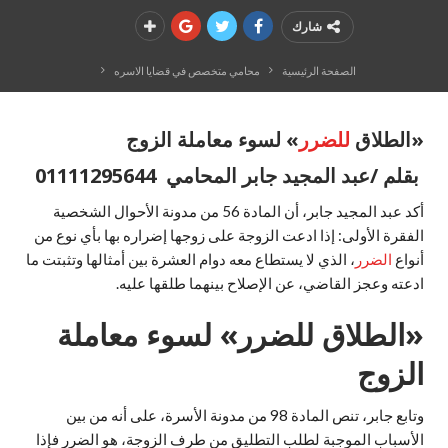
شارك
الصفحة الرئيسية
محامي متخصص في قضايا الاسره
«الطلاق
للضرر
» لسوء معاملة الزوج
بقلم /عبد المجيد جابر المحامي 01111295644
أكد عبد المجيد جابر، أن المادة 56 من مدونة الأحوال الشخصية
الفقرة الأولى: إذا ادعت الزوجة على زوجها إضراره بها بأي نوع من
أنواع
الضرر
، الذي لا يستطاع معه دوام العشرة بين أمثالها وتثبتت ما
ادعته وعجز القاضي، عن الإصلاح بينهما طلقها عليه.
«الطلاق للضرر» لسوء معاملة
الزوج
وتابع جابر، تنص المادة 98 من مدونة الأسرة، على أنه من بين
الأسباب الموجبة لطلب التطليق من طرف الزوجة، هو الضرر فإذا