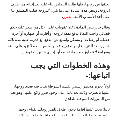
لحقها من زوجها، فلها طلب التطليق بناء عليه بعد إثباته من طرف
الزوجة، وتنص هذه المادة على ما يلي: “للزوجة طلب التطليق بناء
على أحد الأسباب الآتية:
الضرر
.
وقال جابر تنص المادة 293 عقوبات على: «كل من صدر عليه حكم
قضائي واجب النفاذ بدفع نفقة لزوجه أو أقاربه أو أصهاره أو أجرة
حضانة أو رضاعة أو مسكن وامتنع عن الدفع مع قدرته عليه مدة ثلاثة
شهور، بعد التنبيه عليه بالدفع يعاقب بالحبس، مدة لا تزيد على سنة
وبغرامة لا تتجاوز خمسمائة جنيه أو بإحدى هاتين العقوبتين.
وهذه الخطوات التي يجب
اتباعها:-
أولاَ: تحرير محضر رسمي بقسم الشرطة تثبت فيه تعدى زوجها،
عليها بالضرب وذلك يعد دليل على وجود ضرر واقع عليها، وهو يعد
من المبررات الموجبة للطلاق.
ثانياً: يجب عليها إقامة دعوى طلاق للضرر وذلك لقيام زوجها،
بالتعدي عليها بالضرب وامتناعه عن الإنفاق عليها هي وأبنائها.