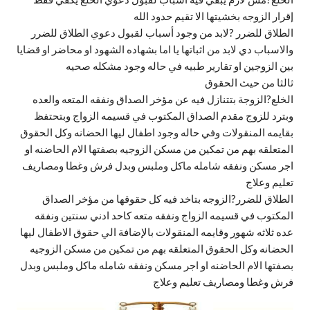
إقرار الزوجه بخشيتها الا تقيم حدود الله
الطلاق للضرر ?لابد من وجود أسباب لقبول دعوي الطلاق للضرر
والاسباب دي لابد من اثباتها يا اما بشهاده الشهود او محاضر او قضايا
بين الزوجين او تقارير طبيه في حاله وجود مشكله صحيه
ثالثا من حيث الحقوق
الخلع?الزوجة بتتنازل فيه عن مؤخر الصداق ونفقه المتعه والعده
وبترد للزوج مقدم الصداق المكتوب في قسيمه الزواج وبتحتفظ
بقايمه المنقولات وفي حاله وجود اطفال ليها الحضانه وكل الحقوق
المتعلقه بهم من تمكين من مسكن الزوجيه بصفتها الام الحاضنه او
اجر مسكن ونفقه شامله ماكل وملبس وبدل فرش وغطا ومصاريف
تعليم وعلاج
الطلاق للضرر?الزوجه بتاخد فيه كل حقوقها من مؤخر الصداق
المكتوب في قسيمه الزواج ونفقه متعه كاحد ادني سنتين ونفقه
عده ثلاثه شهور وقايمه المنقولات بالإضافة الي حقوق الاطفال ليها
الحضانه وكل الحقوق المتعلقه بهم من تمكين من مسكن الزوجيه
بصفتها الام الحاضنه او اجر مسكن ونفقه شامله ماكل وملبس وبدل
فرش وغطا ومصاريف تعليم وعلاج