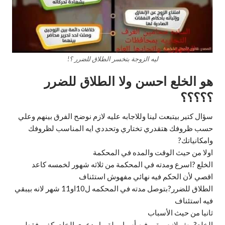
ليه الزوجة بتخسر الطلاق للضرر ؟!
هو الخلع احسن ولا الطلاق للضرر
؟؟؟؟؟
سؤال كتير بيتبعت لينا وللاجابه عليه لازم نوضح الفرق بينهم وعلي
حسب ظروفك هتقدري تختاري وتحددي ايه المناسب لظروفك
وامكانياتك?
اولا من حيث الوقت والمده في المحكمة
الخلع ?اسرع ومدته في المحكمة من ثلاثه شهور لخمسه كاعد
اقصي لأن الحكم فيه نهائي مفهوش استئناف
الطلاق للضرر?بتوصل مدته في المحكمه ل10او11 شهر لانه بيبقي
فيه استئناف
ثانيا من حيث الأسباب
الخلع?مش لازم يبقي فيه أسباب لقبول دعوي الخلع يكفي فقط