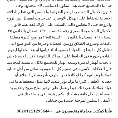
فى بناء المجتمع حيث هى المكون الاساسى لأى مجتمع . وجاء
قانون الاحوال الشخصية لوضع الضوابط والاسس التى تنظم العلاقة
الاسرية للحفاظ على الهيكل الاوسرى عند حدوث أنفصال بين الزوج
والزوجة حتى لا ينعكس ذالك بالسلب على الاولاد فقد نظم قانون
الاحوال الشخصية المصرى رقم ۲۵ لسنة ۱۹۲۰ المعدل بالقانون ۲۵
لسنة ۱۹۲۹ المعدل بالقانون ۱۰۰ لسنة ۱۹۸۵مواضيع كثيرة متعلقة
بالنقات وشروط الطلاق ووسن الحضانة وغيرها من المواضيع التى
تتناول كل ما يتعلق بالحياة الاسرية أثناء قيامها أو بعد أنحلالها ليقوم
القانون بدورة فى الحافظ على المراكز القانونية لافراد الاسرة حتى
لا يحدث أنهيار للاسرة ويتبعة أنهيار للمجتمع كاكل . بالنسبة لمحامينا
فإن العلاقات الاسرية فى صميم كل ما نقوم به. نقاتل من أجل حماية
عملائنا وعائلتهم كما لو كانوا نحن نعترف بأن مشاكل الطلاق أو
حضانة الأطفال كثيرا ما تولد توتر شديد لأنها تمثل منعطفا هاما فى
حياة عملائنا. نعي ذلك جيداً ونعمل علي توفير مناخ مريح وتقديم يد
المساعدة لحل كافة مشاكلك. يكمن هدفنا فى مساعدتك في
الأنتقال السلس لمرحلة جديدة من حياتك .
فأننا كمكتب محاماة متخصصون فى : – 00201111295644