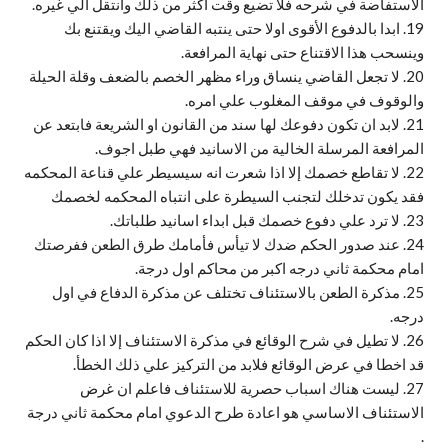
الاستفاضة في شرحه فلا تضيع وقت اكثر من ذلك وانتقل الي غيره.
19. ابدا بالدفوع الأقوى اولا حتى ينتبه القاضي اليك ويقتنع بك
وينسحب هذا الاقتناع حتى نهاية المرافعة.
20. لا تجعل القاضي ينساق وراء مظهر الخصم بالضعف وقلة الحيلة
والوقوف في موقف المغلوب علي امره.
21. لابد ان تكون دفوعك لها سند من القانون او الشريعة فابتعد عن
المرافعة المرسلة الخالية من الاسانيد فهي طبل اجوف.
22. لا تقاطع خصمك إلا اذا شعرت انه سيسيطر علي قناعة المحكمه
فقد يكون تدخلك لتجنب السيطرة على انتباه المحكمه لخصمك
23. لا ترد علي دفوع خصمك قبل ابداء اسانيد طلباتك.
24. عند صدور الحكم ضدك لا تيأس فأمامك طرق الطعن ففرصتك
امام محكمة ثاني درجه اكبر من محاكم اول درجة.
25. مذكرة الطعن بالاستئناف تختلف عن مذكرة الدفاع في اول
درجه.
26. لا تطيل في شرح الوقائع في مذكرة الاستئناف إلا اذا كان الحكم
قد اخطا في عرض الوقائع فلابد من التركيز علي ذلك الخطأ.
27. ليست هناك اسباب حصرية للاستئناف فاعلم ان غرض
الاستئناف الاساسي هو اعادة طرح الدعوي امام محكمة ثاني درجة
.