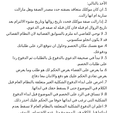
الأخذ بالتالي:
1. ان كان موكلك متعاقد بصفته حدد مصدر الصفة وهل مازالت
سارية ام انها زالت.
2. إذا زالت صفة موكلك فحدد تاريخ زوالها وتاريخ نشوء الالتزام بعد
تاريخ الزوال ام قبله فان كان قبله له صفه في الدعوي.
3. لا توحي للقاضي انه ملزم بالسوابق القضائية لان النظام القضائي
قد لا يكون انجلو سكسوني.
4. ضع نفسك مكان الخصم وحاول ان تتوقع الرد على طلباتك
ودفوعك.
5. لا تبدأ في صحيفة الدعوي بالدفوع بل بالطلبات ثم الدفوع ردا
على طلبات الخصم.
6. ما يعرض على القضاء بغرض الحكم لك هو طلب وما يعرض
بغرض تفادي الحكم عليك هو دفع والاثنان معا دفاع.
7. احرص على ابداء الدفوع الشكلية الغير متعلقة بالنظام العام قبل
الكلام في الموضوع حتى لا يسقط حقك في ابدائها.
8. لا تنساق في الرد على الخصم في الموضوع قبل ابداء الدفوع
الشكلية التى ترغب في ابدائها خوفا من الحكم عليك احذر ذلك.
9. اعلم ان الدفوع الشكلية المتعلقة بالنظام العام لا تسقط بعدم
ابدائها قبل الكلام في الموضوع مثل عدم الاختصاص النوعي.