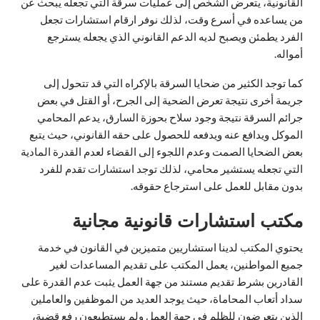
القانونية، يتعرض الشخص إلى عمليات سرقة التي تجعله يبحث عن
من يساعده في أسرع وقت، لذلك نوفر ارقام استشارات تجعل
الفرد يطمئن ويصبح لديه الدعم القانوني الذي يجعله يسترجع
أمواله.
كما توجد الكثير من ضحايا السرقة بالإكراه التي قد تتحول إلى
جريمة أخرى نتيجة تعرض الضحية إلى الجرح، أو القتل في بعض
جرائم السرقة نتيجة وجود سلاح بحوزة السارق، يدعم المحامي
الموكل ويدافع عنه ويدفعه للحصول على حقه القانوني، حيث يتبع
بعض الضحايا الصمت وعدم اللجوء إلى القضاء لعدم القدرة المادية
التي تجعله يستشير محامي، لذلك توجد استشارات تقدم للفرد
بدون مقابل للعمل على استرجاع حقوقه.
مكتب استشارات قانونية مجانية
يحتوي المكتب لدينا استشاريين متميزين في القانون في خدمة
جميع المواطنين، يعمل المكتب على تقديم المساعدات لغير
القادرين بشرط تقديم مستند من جهة العمل يثبت عدم القدرة على
سداد أتعاب المحاماة، حيث يوجد العديد من الموظفين والعاملين
الذين يتعرضون للظلم في جهة العمل ولم يستطيعون رفع قضية،