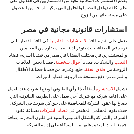
يقدم الاستشارات المجانية نخبة من الاستشاريين في القانون على
علم بكافة دواخل القضايا والحلول التي تمكن الزوجة من الحصول
على مستحقاتها من الزوج.
استشارات قانونية مجانية في مصر
نعمل على تقديم كافة
الاستشارات القانونية
في كافة القضايا التي
توجد في القضاء، حيث يتوفر لدينا نخبة مختارة من المحامين
والمستشارين في مختلف القضايا في مصر من قضايا أسرية، قضايا
النصب
والشيكات، قضايا
أحوال شخصية
، قضايا تخص العلاقات
الزوجية من
طلاق
،
نفقة
، خلع، وغيرها من قضايا حضانة الأطفال
والتهرب من دفع مستحقات الزوجة، قضايا الميراث.
تشمل
الاستشارة
أيضًا أخذ الرأي القانوني لوضع الشريك عند العمل
على إقامة شركة مع شريك آخر، يعمل على الطريقة القانونية التي
يصاغ بها عقود الشركة للمحافظة على حق كل شريك في الشركة،
حيث يقوم المحامي المختص في
قضايا الشركات
بصياغة عقود
الشركة والشراكة بالشكل القانوني المتبع في قانون التجارة، إضافة
جميع البنود المتفق عليها بين الشركاء على إدارة الشركة.