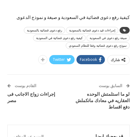
كيفية رفع دعوى قضائية في السعودية و صيغة و نموذج الدعوى
إجراءات قيد دعوى قضائية بالسعودية
رفع دعوى قضائية بالسعودية
صيغة رفع دعوى في السعودية
كيفية رفع دعوى قضائية في السعودية
نموذج رفع دعوى قضائية وفقا للنظام السعودي
Twitter
Facebook
شارك
السابق بوست
القادم بوست
لو ما استلمتش الوحده
إجراءات زواج الاجانب فى
العقاريه في معادك ماتكملش
مصر
دفع اقساط
قد يعجبك ايضا
المزيد عن المؤلف