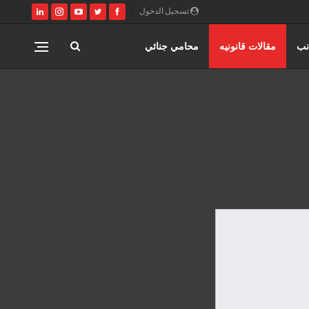
تسجيل الدخول
نب
مقالات قانونيه
محامي جنائي
اختصاصات مؤسسة حورس للمحاماه
المنتدى القانوني