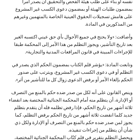
نفسه أو بناء على طلب هيئة الفحص والتحقيق أن يصدر أمرا
بمضمون طلبات الهيئة أو بمضمون دعوى الكسب غير المشروع
على هامش تسجيلات الحقوق العينية الخاصة بالمتهمين وغيرهم
من المذكورين في المادة.
وأضافت: «ولا يحتج في جميع الأحوال بأي حق عيني اكتسبه الغير
بعد تاريخ التأشير، ويجوز التظلم من هذا الأمر إلى المحكمة طبقا
للإجراءات المبينة في قانون المرافعات المدنية والتجارية».
وتابعت المادة: «يؤشر قلم الكتاب بمضمون الحكم الذي يصدر في
التظلم أو في دعوى الكسب غير المشروع، ويترتب على صدور
الحكم بإلغاء الأمر أو برفض الدعوى زوال كل ما للتأشير من أثر».
وينص القانون على أنه لكل من صدر ضده حكم بالمنع من التصرف
أو الإدارة، أن يتظلم منه أمام المحكمة الجنائية المختصة بعد انقضاء
ثلاثة أشهر من تاريخ الحكم، فإذا رفض تظلمه فله أن يتقدم بتظلم
جديد كلما انقضت ثلاثة أشهر من تاريخ الحكم برفض التظلم، كما
يجوز لمن صدر ضده حكم بالمنع من التصرف أو الإدارة ولكل ذي
شأن أن يتظلم من إجراءات تنفيذه.
ويحصل التظلم بتقرير في قلم كتّاب المحكمة الجنائية المختصة،