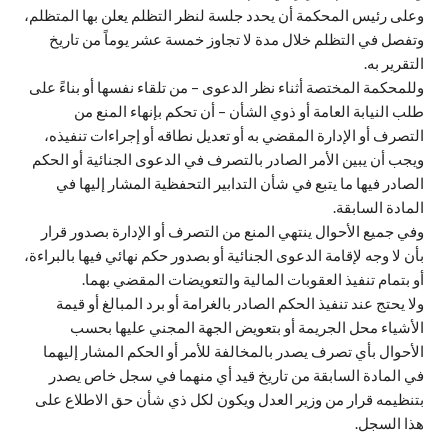
وعلى رئيس المحكمة أن يحدد جلسة لنظر التظلم يعلن بها المتظلم،
وتفصل في التظلم خلال مدة لا تجاوز خمسة عشر يوماً من تاريخ
التقرير به.
وللمحكمة المختصة أثناء نظر الدعوى – من تلقاء نفسها أو بناءً على
طلب النيابة العامة أو ذوي الشأن – أن تحكم بإنهاء المنع من
التصرف أو الإدارة المقضي به أو تعديل نطاقه أو إجراءات تنفيذه،
ويجب أن يبين الأمر الصادر بالتصرف في الدعوى الجنائية أو الحكم
الصادر فيها ما يتبع في شأن التدابير التحفظية المشار إليها في
المادة السابقة.
وفي جميع الأحوال ينتهي المنع من التصرف أو الإدارة بصدور قرار
بأن لا وجه لإقامة الدعوى الجنائية أو بصدور حكم نهائي فيها بالبراءة،
أو بتمام تنفيذ العقوبات المالية والتعويضات المقضي بهما.
ولا يحتج عند تنفيذ الحكم الصادر بالغرامة أو برد المبالغ أو قيمة
الأشياء محل الجريمة أو بتعويض الجهة المجني عليها بحسب
الأحوال بأي تصرف يصدر بالمخالفة للأمر أو الحكم المشار إليهما
في المادة السابقة من تاريخ قيد أي منهما في سجل خاص يصدر
بتنظيمه قرار من وزير العدل ويكون لكل ذي شأن حق الاطلاع على
هذا السجل.