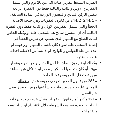
الضرب البسيط بتقرير اصابة اقل من 20 يوم
والتي تشمل
الفقرتين الاولي والثانية والثالثة فقط دون الفقرة الرابعه
بنفس الركن المادي والمعنوي الواردة في المادة السابقة .
م 244/1 , 244/2 من قانون العقوبات وهي
جنحة الاصابة
الخطأ
والتي تشمل الفقرتين الاولي والثانية فقط دون الفقرة
الثالثة, أي ان المشرع سمح هنا للمجني عليه أو وكيله الخاص
اثبات الصلح مع المتهم الذي تسبب عن طريق الخطأ في
إصابة المجني عليه سواء كان باهمال المتهم او رعونته او
عدم مراعاة القوانين واللوائح , أو اذا نشأ عن الاصابة احداث
عاهه مستديمه.
وكذلك ايضا يجوز الصلح اذا اخل المتهم بواجبات وطيفته او
مهنته أو كان متعاطيا لمسكر او مخدر او اذا نكل عن مساعدة
من وقعت عليه الجريمة وقت الحادث.
م265 من قانون العقوبات وهي جريمة عمدية
باعطاء
المجني عليه جواهر غير قاتله
فنشأ عنها مرض او عجز وقتي
عن العمل .
م321 مكرر أ من قانون العقوبات بشأن
عدم رد حيوان فاقد
لصاحبه او عدم تسليمه للشرطه
خلال ثلاثة ايام او اذا احتبسه
بنية تملكه.