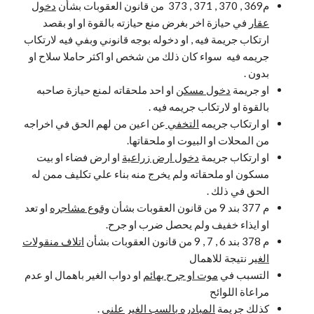
م369 , 370 , 371 , 373 من قانون العقوبات بشأن
دخول
عقار
في حيازة اخر بغرض منع حيازته بالقوة او او بقصد
ارتكاب جريمة فيه , او دخوله بوجه قانوني وبفي فيه لارتكاب
جريمه فيه سواء كان ذلك من شخص او اكثر حاملا سلاح او
بدون .
او جريمة
دخول مسكن
او احد ملحقاته لمنع حيازة صاحبه
بالقوة او لارتكاب جريمه فيه .
او ارتكاب جريمه
التخفي
عن اعين من لهم الحق في اخراجه
من المحلات او البيوت او ملحقاتها.
او ارتكاب جريمة
دخول ارض زراعية
او ارض فضاء او بيت
مسكون او ملحقاته ولم يخرج منه بناء علي تكليف ممن له
الحق في ذلك .
م 377 بند 9 من قانون العقوبات بشأن
وقوع مشاجره
او تعد
او ايذاء خفيف ولم يحصل ضرب او جرح.
م 378 بند 6 , 7 , 9 من قانون العقوبات بشأن
اتلاف منقولات
الغير
نتيجة للاهمال
التسبب في
موت او جرح بهائم
او دواب الغير باهمال او عدم
مراعاة اللوائح
كذلك جريمة
المبادره بالسب الغير علني
.