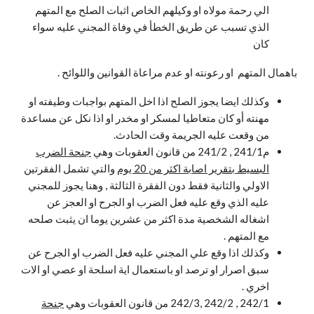
الي رحمة مولاه او وكيلهم الخاص اثبات الصلح مع المتهم
الذي تسبب عن طريق الخطأ في وفاة المجني عليه سواء
كان
باهمال المتهم او رعونته او عدم مراعاة القوانين واللوائح .
وكذلك ايضا يجوز الصلح اذا اخل المتهم بواجبات وطيفته او
مهنته أو كان متعاطيا لمسكر او مخدر او اذا نكل عن مساعدة
من وقعت عليه الجريمة وقت الحادث.
م241/1 , 241/2 من قانون العقوبات وهي
جنحة الضرب
البسيط بتقرير اصابة اكثر من 20 يوم
والتي تشمل الفقرتين
الاولي والثانية فقط دون الفقرة الثالثة , وهنا يجوز للمجني
عليه الذي وقع عليه فعل الضرب او الجرح او العجز عن
اشغاله الشخصية مدة اكثر من عشرين يوما ان يثبت صلحه
مع المتهم .
وكذلك اذا وقع علي المجني عليه فعل الضرب او الجرح عن
سبق اصرار او ترصد او باستعمال اية اسلحة او عصي او الات
اخري .
242/1 , 242/2 ,242/3 من قانون العقوبات وهي
جنحة