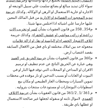
سواء كان تبديد مبالغ او بضائع سلمت علي سبيل الوديعه او
الاجاره او عارية الاستعمال او الرهن او الوكاله , وكذلك
جريمة
تبديد المحجوزات القضائية او الادارية
من قبل المالك المعين
عليها حارسا علي اشيائه اذا اختلس منها شيئا .
م354 , 358 من قانون العقوبات بشأن
كسر او تخريب الات
زراعية او زرائب مواشي او عشش الخفراء
, وكذلك جريمة
اتلاف الاشجار الخضراء او اليابسة او نقل او ازالة علامات
مجعوله حد بين املاك مختلفه او باي فعل من الاقعال السابقه
بقصد اغتصاب ارض .
م360 من قانون العقوبات بشأن
جريمة الحريق غير العمد
وهي عبارة عن الحريق الناتج عن عدم تنظيف او ترميم
الافران او المداخن او المحلات التي توقد فيها النار او في
البيوت او الغابات أو بسبب التدخين او نار موقده في محطات
تموين السيارات ومحطات الغاز الطبيعي او مكان بيع
اسطوانات البوتجازات او مستودعات منتجات بتروليه .
م 361 /1 , 361/2 من قانون العقوبات بشأن
جريمة الاتلاف
العمدي
لاموال ثابته او منقوله لجعلها غير صالحة الاستعمال
او عطلها باي طريقة .