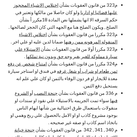
م323 من قانون العقوبات بشأن
اختلاس الاشياء المحجوز
عليها قضائيا او اداريا
ولو كان حاصلا من مالكها وتعتبر في
حكم السرقه الا انها يشملها نص المادة 18مكرر أ بشأن
الصلح , ويكون الصلح هنا مع الجهه التي كان الحجز لصالحها .
م323 مكررا من قانون العقوبات بشأن
اختلاس الاشياء
المنقوله المرهونه ممن رهنها
ضمانا لدين عليه او علي اخر .
م323 مكررا أولا من قانون العقوبات بشأن
الاستيلاء علي
سيارة مملوكه للغير بغير وجه حق وبدون نية تملكها
.
م324 مكررا من قانون العقوبات بشأن
امتناع شخص عن دفع
ثمن طعام او شراب أو شغل غرفه
في فندق او استاجر سيارة
معدة للايجار او فر دون الوفاء بالثمن او كان علي علم انه
يستحيل دفع الثمن.
م 336 من قانون العقوبات بشأن
جنحة النصب
أو
الشروع
فيها
سواء تمت الجريمه بالاستيلاء علي نقود او سندات او
منقولات باستعمال طرق احتيالية من شأنها ايهام الناس
بوجود مشروع كاذب او او الامل بالحصول علي ربح وهمي او
باتخاذ اسم كاذب او صفه غير صحيحه .
م 340 , 341 , 342 من قانون العقوبات بشأن
جنحة خيانة
الائتمان (خيانة الامانه)
بجميع اركانها واشكالها
وجريمة التبديد