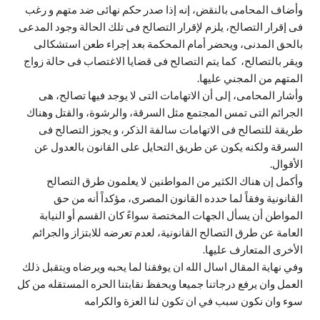
وأضاف المحامى بالنقض، إنه إذا صدر حكم نهائى ضد متهم و رغب
فى إقرار التصالح، يلزم لإقرار التصالح فى تلك الحالة وجود المدعى
بالحق المدنى، ويحضر أمام المحكمة بعد إجراء طعن استشكالى
ويقر بالتصالح، كما يتم التصالح فى قضايا الاغتصاب فى حالة زواج
المتهم من المجني عليها.
وأشار المحامى، إلى أن الاتهامات التى لا يوجد فيها تصالح، هى
الجرائم التى تمس المجتمع مثل السرقة، والرشوة، والقتل وهناك
طريقة للتصالح فى الاتهامات سالفة الذكر، و يجوز التصالح فى
السرقة ولكنه يكون عن طريق التحايل على القانون بالعدول عن
الأقوال.
وأكمل إن هناك الكثير من المواطنين لا يعلمون طرق التصالح
القانونية وفقاً لما حدده القانون المصرى، مؤكداً أنه من حق
المواطن أن يسأل الجهات المختصة سواءً كان القسم أو النيابة
العامة عن طرق التصالح القانونية، لعدم تعرضه للابتزاز والجرائم
الأخرى المتعارف عليها.
وفي نهاية المقال اسال الله ان يوفقنا لما يحبه ويرضاه ويتقبل ذلك
العمل وان يرفع درجاتنا جميعا ويحفظ نقابتنا الحره المستقله من كل
سوء وان نكون سبب في ان تكون لنا العزة والكرامه