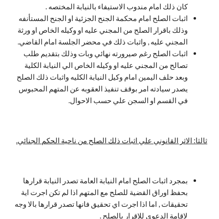
كان ذلك امام مندوب الاستيفاء بالنيابة المختصه .
اثبات الصلح امام محكمة الجنح الجزئية او الجنح المستأنفه
وذلك باقرار الصلح من المجني عليه او وكيله الخاص او ورثة
المجني عليه , واثبات ذلك في محضر الجلسة امام القاضي.
اثبات الصلح رغم صيرورته نهائي وبات وذلك بتقديم طلب
تصالح من المجني عليه او وكيله الخاص الي النيابة الكلية
وبعد حلف اليمين امام وكيل النيابة الكليه واثبات ذلك الصلح
يصدر سيادته امر بوقف تنفيذ العقوبه عن المتهم المحبوس
في القسم او السجن علي حسب الاحوال.
ثالثا: الاثر القانوني علي اثبات ذلك الصلح من ناحية الحكم الجنائي.
بمجرد اثبات الصلح امام النيابة العامة تصدر النيابة قرارها
بحفظ اوراق القضية للصلح مع المتهم اذا لم تكن اجرت اية
تحقيقات , اما اذا اجرت اي تحقيق فانها تصدر قرارها بالا وجه
لاقامة الدعوي للاقرار بالصلح .