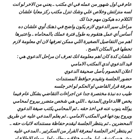
عام في اول شهور من عمله في اي مكتب .. يعني من الاخر لو انت
لسه منزلتش وخلاص علي وشك تنزل مكتب ركز معايا علشان
الكلام ده هيكون مهم جدا لك
مراحل سير الدعوي لازم يكون واضح في ذهنك أوي علشان ده
أساس أي عمل هتقوم به طول فترة عملك بالمحاماه .. واعتبرها
اهم من التفاصيل الصغيرة اللي ممكن تعرفها لان اي معلومة لازم
تحطها في المكان الصح .
علشان كدة كان اهم معلومة انك تعرف ان مراحل الدعوي هي :
قيد الدعوي لدي المكتب الامامي
اعلان الخصوم بأصل صحيفة الدعوي
حضور الجلسة وتقيدم حوافظ المستندات
معرفة قرار القاضي او الحكم لو اخر جلسه
طيب ده نبذة مختصرة جدا عن اجراءات التقاضي بشكل عام فيما
يخص #الدعاوي_المدنية .. اللي هي شخص متضرر بيروح لمحامي
يوكله ينوب عنه في اخذ حقه .. ثم المحامي يكتب صيغة الدعوي
ويروح يودعها في المكتب الامامي .. ثم يعلم المدعي عليه عن طريق
المحضرين .. ثم ينتظر الجلسة ليقدم حفاظة مستنداته لاثبات حقه ..
ثم ينتظر اخر الجلسة لمعرفة القرار من السكرتير .. المدعي عليه
مش هيسكت في اول جلسه هتلاقيه بيطلب اجل سواء للاطلاع او