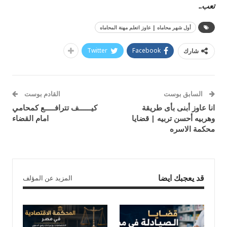
تعب..
أول شهر محاماه | عاوز اتعلم مهنة المحاماه
Twitter
Facebook
شارك
السابق بوست
القادم بوست
انا عاوز أبنى بأى طريقة
كيــــــف تترافـــــع كمحامي
وهربيه أحسن تربيه | قضايا
امام القضاء
محكمة الاسره
قد يعجبك ايضا
المزيد عن المؤلف