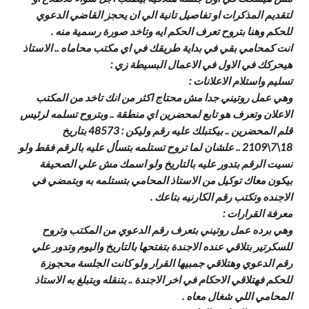
لتقديم المذكرات او تفاصيل تانية الي ان يحجز القاضي الدعوي
للحكم وهنا بتروح تعرف الحكم ايه وتاخد صورة رسمية منه .
انت كمحامي بقي في بداية طريقك في اي مكتب محاماه .. الاستاذ
هيحركك في الاول في الاعمال البسيطة زي :
تسليم واستلام الاعلانات :
وهي عمل روتيني جدا مش محتاج اكثر من انك تاخد من المكتب
الاعلان وتعرف هو تابع لمحضرين اي منطقة .. وبتروح تسلمه لرئيس
قلم المحضرين .. بيكتبلك عليه رقم وليكن : 48573 بتاريخ
18\7\2109 .. علشان لما تروح تستلمه بتسأل عليه بالرقم فقط ولو
نسيت الرقم بتدور عليه بالتاريخ ولو اسمك مش علي الصحيفة
بيكون معاك توكيل من الاستاذ المحامي بتستلمه به وبتمضي في
الاجنده وتكتب رقم الكارنيه بتاعك .
معرفة القرارات :
وهي برده عمل روتيني بتعرف رقم الدعوي من المكتب وتروح
للسكرتير بتلاقي عنده الاجندة بتفتحها بالتاريخ واليوم وتدور علي
رقم الدعوي وهتلاقي جمبيها القرار ولو كانت الجلسة محجوزة
للحكم فهتلاقي الاحكام في اخر الاجندة .. بتنقله وبتبلغ به الاستاذ
المحامي اللي شغال معاه .