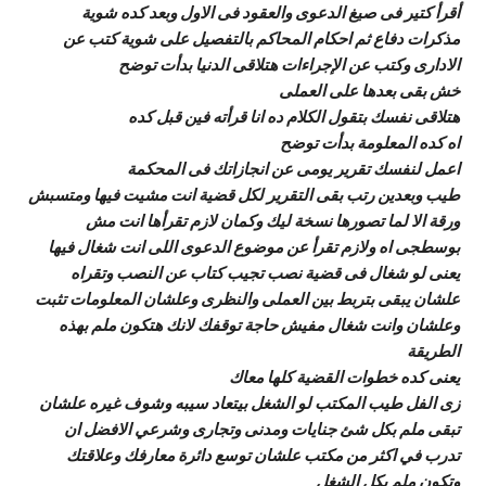
أقرأ كتير فى صيغ الدعوى والعقود فى الاول وبعد كده شوية
مذكرات دفاع ثم احكام المحاكم بالتفصيل على شوية كتب عن
الادارى وكتب عن الإجراءات هتلاقى الدنيا بدأت توضح
خش بقى بعدها على العملى
هتلاقى نفسك بتقول الكلام ده انا قرأته فين قبل كده
اه كده المعلومة بدأت توضح
اعمل لنفسك تقرير يومى عن انجازاتك فى المحكمة
طيب وبعدين رتب بقى التقرير لكل قضية انت مشيت فيها ومتسبش
ورقة الا لما تصورها نسخة ليك وكمان لازم تقرأها انت مش
بوسطجى اه ولازم تقرأ عن موضوع الدعوى اللى انت شغال فيها
يعنى لو شغال فى قضية نصب تجيب كتاب عن النصب وتقراه
علشان يبقى بتربط بين العملى والنظرى وعلشان المعلومات تثبت
وعلشان وانت شغال مفيش حاجة توقفك لانك هتكون ملم بهذه
الطريقة
يعنى كده خطوات القضية كلها معاك
زى الفل طيب المكتب لو الشغل بيتعاد سيبه وشوف غيره علشان
تبقى ملم بكل شئ جنايات ومدنى وتجارى وشرعي الافضل ان
تدرب في اكثر من مكتب علشان توسع دائرة معارفك وعلاقتك
وتكون ملم بكل الشغل