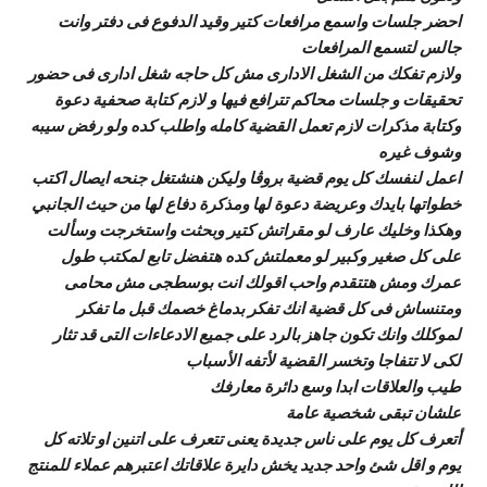
احضر جلسات واسمع مرافعات كتير وقيد الدفوع فى دفتر وانت
جالس لتسمع المرافعات
ولازم تفكك من الشغل الادارى مش كل حاجه شغل ادارى فى حضور
تحقيقات و جلسات محاكم تترافع فيها و لازم كتابة صحفية دعوة
وكتابة مذكرات لازم تعمل القضية كامله واطلب كده ولو رفض سيبه
وشوف غيره
اعمل لنفسك كل يوم قضية بروڤا وليكن هنشتغل جنحه ايصال اكتب
خطواتها بايدك وعريضة دعوة لها ومذكرة دفاع لها من حيث الجانبي
وهكذا وخليك عارف لو مقراتش كتير وبحثت واستخرجت وسألت
على كل صغير وكبير لو معملتش كده هتفضل تابع لمكتب طول
عمرك ومش هتتقدم واحب اقولك انت بوسطجى مش محامى
ومتنساش فى كل قضية انك تفكر بدماغ خصمك قبل ما تفكر
لموكلك وانك تكون جاهز بالرد على جميع الادعاءات التى قد تثار
لكى لا تتفاجا وتخسر القضية لأتفه الأسباب
طيب والعلاقات ابدا وسع دائرة معارفك
علشان تبقى شخصية عامة
أتعرف كل يوم على ناس جديدة يعنى تتعرف على اتنين او تلاته كل
يوم و اقل شئ واحد جديد يخش دايرة علاقاتك اعتبرهم عملاء للمنتج