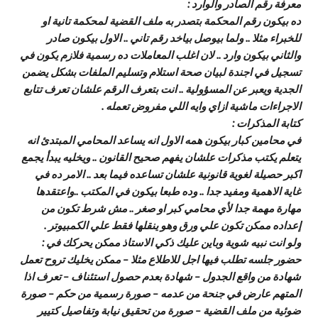
معرفة رقم الصادر والوارد :
ده بيكون رقم المحكمة بتصدر به ملف القضية لمحكمة تانية او
للخبراء مثلا .. ولما بيوصل بياخد رقم تاني .. الاول بيكون صادر
والثاني بيكون وارد .. لان اغلب المعاملات ده رسمية فلازم يكون في
تسجيل في اجندة لبيان صحة استلام وتسليم الملفات بشكل يضمن
الجدية ويعبر عن المسؤولية .. انت بتعرف الرقم علشان تعرف تتابع
الاجراءات ماشية ازاي وايه اللي مفروض تعمله .
كتابة المذكرات :
في محامين كبار بيكون همه الاول انه يساعد المحامي المبتدئ انه
يتعلم يكتب مذكرات علشان يفهم صحيح القانون .. ويخليه يبدأ يجمع
اكبر حصيلة لغوية قانونية علشان تساعده فيما بعد .. الامر ده في
غاية الاهمية ومفيد جدا .. وده طبعا بيكون في المكتب ..واعتقدها
مهارة مهمة جدا لأي محامي كبر او صغر .. مش شرط تكون من
إعداده ممكن تكون علي ورق وهو ينقلها فقط علي الكمبيوتر .
ولو انت نبيه شوية وباين عليك ذكي الاستاذ ممكن يحركك في :
حضور جلسه تطلب فيها اجل للاطلاع مثلا – ممكن يخليك تروح تعمل
شهادة من واقع الجدول – شهادة بعدم حصول استئناف – تعرف اذا
المتهم عارض في جنحة من عدمه – صورة رسمية من حكم – صورة
ضوئية من ملف القضية – صورة من تحقيق نيابة وتفاصيل كتيير