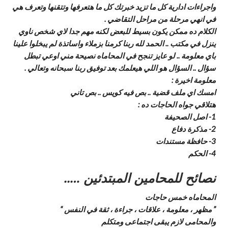
واجراءات ادارية كل ما تزيد خبرتك كل ما هتعرفها وتتقنها وتعرف هي
في انهي مرحلة من مراحل التقاضي .
الكلام ده ممكن يكون بسيط للبعض لكنه مهم جدا لاي شخص ناوي
ينزل في مكتب .. الحمد لله ربنا كرمنا بزملاء واساتذة لم يبخلوا علينا
باي معلومة .. لو عايز تنجح في المحاماه نصيحة مني اوعي تبطل
سؤال .. السؤال هو اللي هيعلمك بعد توفيق ربنا سبحانه وتعالي .
معلومة اخيرة :
امسك اي ملف قضية .. بص فيه كويس .. بص تاني
هتلاقي جواه الحاجات ده :
1- اصل الصحيفة
2- مذكرة دفاع
3- حافظة مستندات
4- الحكم
نصائح للمحامين المبتدئين …..
المحاماه خمس حاجات
” مظهر ، معلومة ، علاقات ، جراءة ، ثقة في النفس “
والمحامى لازم يبقى اجتماعى ومتكلم