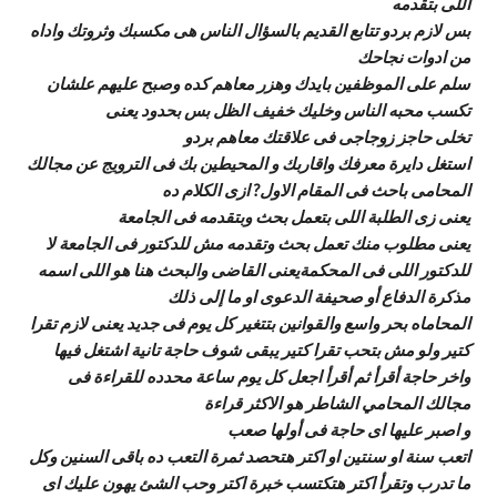
اللى بتقدمه
بس لازم بردو تتابع القديم بالسؤال الناس هى مكسبك وثروتك واداه
من ادوات نجاحك
سلم على الموظفين بايدك وهزر معاهم كده وصبح عليهم علشان
تكسب محبه الناس وخليك خفيف الظل بس بحدود يعنى
تخلى حاجز زوجاجى فى علاقتك معاهم بردو
استغل دايرة معرفك واقاربك و المحيطين بك فى الترويج عن مجالك
المحامى باحث فى المقام الاول? ازى الكلام ده
يعنى زى الطلبة اللى بتعمل بحث وبتقدمه فى الجامعة
يعنى مطلوب منك تعمل بحث وتقدمه مش للدكتور فى الجامعة لا
للدكتور اللى فى المحكمةيعنى القاضى والبحث هنا هو اللى اسمه
مذكرة الدفاع أو صحيفة الدعوى او ما إلى ذلك
المحاماه بحر واسع والقوانين بتتغير كل يوم فى جديد يعنى لازم تقرا
كتير ولو مش بتحب تقرا كتير يبقى شوف حاجة تانية اشتغل فيها
واخر حاجة أقرأ ثم أقرأ اجعل كل يوم ساعة محدده للقراءة فى
مجالك المحامي الشاطر هو الاكثر قراءة
و اصبر عليها اى حاجة فى أولها صعب
اتعب سنة او سنتين او اكتر هتحصد ثمرة التعب ده باقى السنين وكل
ما تدرب وتقرأ اكتر هتكتسب خبرة اكتر وحب الشئ يهون عليك اى