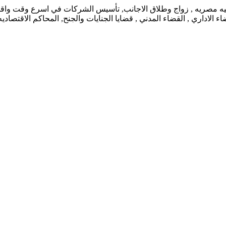
نيه مصريه , زواج وطلاق الاجانب, تأسيس الشركات في اسرع وقت واقل ت
 الاداري , القضاء المدني , قضايا الجنايات والجنح, المحاكم الاقتصاد