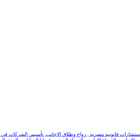
استشارات قانونيه مصريه , زواج وطلاق الاجانب, تأسيس الشركات في اسر