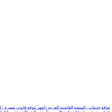
موقع خدمات - المنصه القانونيه العربيه | اشهر موقع قانوني مصري | 