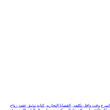
ع وقت واقل تكلفه , القضايا التجاريه ,كتابة توثيق عقود زواج