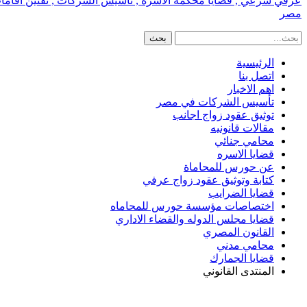
عرفي شرعي , قضايا محكمة الاسره , تأسيس الشركات , تقنين اقامات الا
مصر
الرئيسية
اتصل بنا
اهم الاخبار
تأسيس الشركات في مصر
توثيق عقود زواج اجانب
مقالات قانونيه
محامي جنائي
قضايا الاسره
عن حورس للمحاماة
كتابة وتوثيق عقود زواج عرفي
قضايا الضرايب
اختصاصات مؤسسة حورس للمحاماه
قضايا مجلس الدوله والقضاء الاداري
القانون المصري
محامي مدني
قضايا الجمارك
المنتدى القانوني